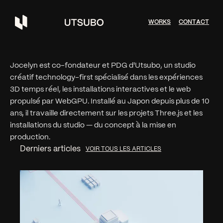
W
O
R
K
S
C
O
N
T
A
C
T
Jocelyn est co-fondateur et PDG d'Utsubo, un studio
créatif technology-first spécialisé dans les expériences
3D temps réel, les installations interactives et le web
propulsé par WebGPU. Installé au Japon depuis plus de 10
ans, il travaille directement sur les projets Three.js et les
installations du studio — du concept à la mise en
production.
Derniers articles
VOIR TOUS LES ARTICLES