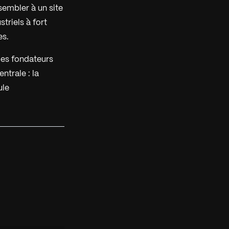
sembler à un site
triels à fort
es.
 les fondateurs
entrale : la
ule