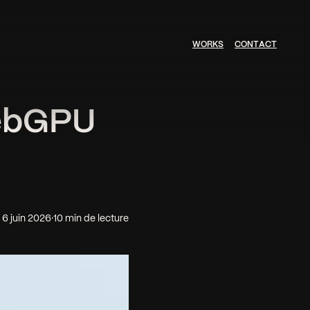
W
O
R
K
S
C
O
N
T
A
C
T
WebGPU
6 juin 2026
·
10 min de lecture