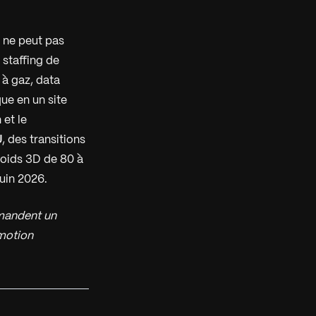
l ne peut pas
 staffing de
s à gaz, data
ue en un site
et le
U
, des transitions
 poids 3D de 80 à
juin 2026.
mandent un
 motion