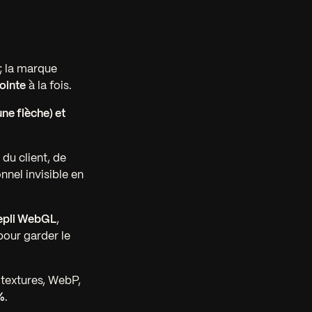
 ; la marque
pointe
à la fois.
une flèche) et
 du client, de
nnel invisible en
epli WebGL
,
our garder le
textures, WebP,
%
.