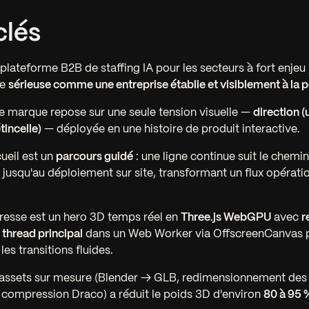
clés
 plateforme B2B de staffing IA pour les secteurs à fort enjeu
re
sérieuse comme une entreprise établie et visiblement à la 
 marque repose sur une seule tension visuelle —
direction (
tincelle)
— déployée en une histoire de produit interactive.
ueil est un
parcours guidé
: une ligne continue suit le chemin
 jusqu'au déploiement sur site, transformant un flux opératio
resse est un hero 3D temps réel en
Three.js WebGPU
avec
r
 thread principal
dans un Web Worker via OffscreenCanvas p
les transitions fluides.
'assets sur mesure (Blender → GLB, redimensionnement des 
, compression Draco) a réduit le poids 3D d'environ
80 à 95 