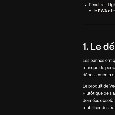
Résultat : Li
et le
FWA of 
1. Le dé
Les pannes critiq
manque de personn
dépassements de
Le produit de Ve
Plutôt que de s'
données obsolètes,
mobiliser des équ