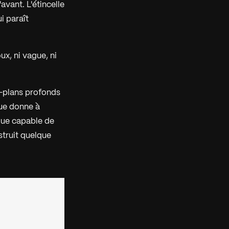
avant. L'étincelle
i paraît
ux, ni vague, ni
e-plans profonds
que donne à
rque capable de
struit quelque