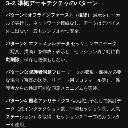
3-2. 準拠アーキテクチャのパターン
パターン1: オフラインファースト（推奨）
展示をローカ
ルで実行し、ネットワーク接続なし。データはデバイス
外に出ない。最もシンプルかつ安全。
パターン2: エフェメラルデータ
セッション中にデータ
（写真、描画）を作成・表示し、セッション終了時に
自
動削除
。保存も送信もしない。
パターン3: 保護者同意フロー
データの収集・保持が必要
な場合（写真の送信、リピート用プロフィール等）、保
護者からの検証可能な同意メカニズムを実装。
パターン4: 匿名アナリティクス
個人識別子なしで集計デ
ータ（総インタラクション数、平均セッション長、人気
ステーション）を取得。セッションスコープのカウンタ
ーを使用。