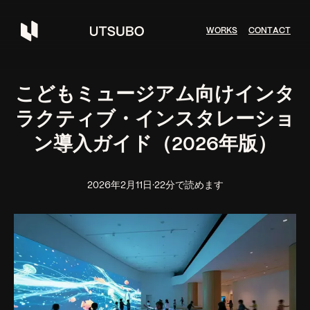
W
O
R
K
S
C
O
N
T
A
C
T
こどもミュージアム向けインタ
ラクティブ・インスタレーショ
ン導入ガイド（2026年版）
2026年2月11日
·
22分で読めます