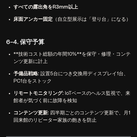
すべての露出角をR3mm以上
床面アンカー固定
（自立型展示は「登り台」になる）
6-4. 保守予算
**技術コスト総額の年間10%**を保守・修理・コンテ
ンツ更新に計上
予備品戦略:
設置5台につき交換用ディスプレイ1台、
PC1台をストック
リモートモニタリング:
IoTベースのヘルス監視で、来
館者が気づく前に故障を検知
コンテンツ更新:
四半期ごとのコンテンツ更新で、月1
回来館のリピーター家族の飽きを防止