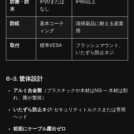
防塵・防
IP20または
IP65以上
水
なし
防眩
基本コーテ
清掃薬品に耐える産業
ィング
用
取付
標準VESA
フラッシュマウント、
いたずら防止ネジ
6-3. 筐体設計
アルミ合金製
（プラスチックや木材はNG — 木材は割
れ、菌が繁殖）
いたずら防止ネジ:
セキュリティトルクスまたは専用
ヘッド
前面にケーブル露出ゼロ