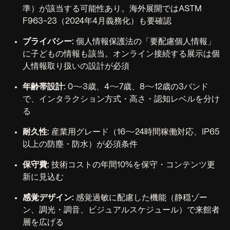
準）が該当する可能性あり。海外展開ではASTM
F963-23（2024年4月義務化）も要確認
プライバシー:
個人情報保護法の「要配慮個人情報」
に子どもの情報も該当。オンライン接続する展示は個
人情報取り扱いの設計が必須
年齢帯設計:
0〜3歳、4〜7歳、8〜12歳の3バンド
で、インタラクション方式・高さ・認知レベルを分け
る
耐久性:
産業用グレード（16〜24時間稼働対応、IP65
以上の防塵・防水）が必須条件
保守費:
技術コストの年間10%を保守・コンテンツ更
新に見込む
感覚デザイン:
感覚過敏に配慮した機能（静穏ゾー
ン、調光・調音、ビジュアルスケジュール）で来館者
層を広げる