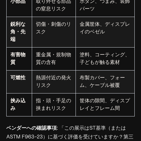
小部品
取り外せる部品
ボタン、つまみ、装飾
の窒息リスク
パーツ
鋭利な
切傷・刺傷のリ
金属筐体、ディスプレ
角・先
スク
イのベゼル
端
有害物
重金属・規制物
塗料、コーティング、
質
質の含有
子どもが触る素材
可燃性
熱源付近の発火
布製カバー、フォー
リスク
ム、ケーブル被覆
挟み込
指・頭・手足の
筐体の隙間、ディスプ
み
挟まれリスク
レイとフレーム間
ベンダーへの確認事項:
「この展示はST基準（または
ASTM F963-23）に基づく評価を受けていますか？第三