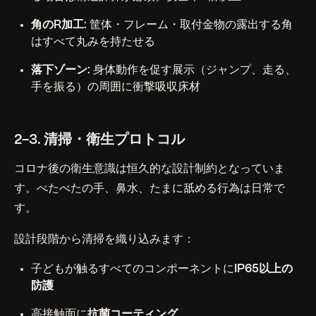
角のR加工:
筐体・フレーム・取付金物の露出する角
はすべて丸みを持たせる
落下ゾーン:
身体動作を促す展示（ジャンプ、走る、
手を振る）の周囲に衝撃吸収床材
2-3. 清掃・衛生プロトコル
コロナ後の衛生意識は恒久的な設計制約となっていま
す。べたべたの手、鼻水、たまに舐める行為は日常で
す。
設計段階から清掃を織り込みます：
子どもが触るすべてのコンポーネントに
IP65以上の
防護
高接触面に
抗菌コーティング