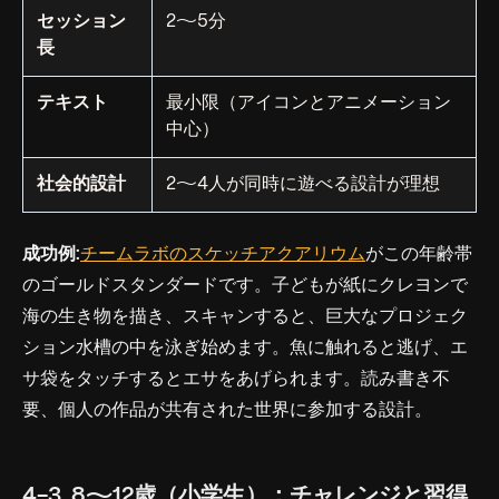
セッション
2〜5分
長
テキスト
最小限（アイコンとアニメーション
中心）
社会的設計
2〜4人が同時に遊べる設計が理想
成功例:
チームラボのスケッチアクアリウム
がこの年齢帯
のゴールドスタンダードです。子どもが紙にクレヨンで
海の生き物を描き、スキャンすると、巨大なプロジェク
ション水槽の中を泳ぎ始めます。魚に触れると逃げ、エ
サ袋をタッチするとエサをあげられます。読み書き不
要、個人の作品が共有された世界に参加する設計。
4-3. 8〜12歳（小学生）：チャレンジと習得