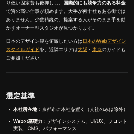
り低い固定費も後押しし、
国際的にも競争力のある料金
で質の高い仕事が頼めます。大手が何十社もある街では
ありません。少数精鋭の、提案する人がそのまま手を動
かすオーナー型スタジオが見つかります。
日本のデザイン観を俯瞰したい方は
日本のWebデザイン
スタイルガイド
を、近隣エリアは
大阪
・
東京
のガイドも
ご参照ください。
選定基準
本社所在地
：京都市に本社を置く（支社のみは除外）
Webの基礎力
：デザインシステム、UI/UX、フロント
実装、CMS、パフォーマンス