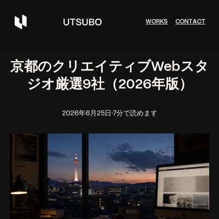
W
O
R
K
S
C
O
N
T
A
C
T
京都のクリエイティブWebスタ
ジオ厳選9社（2026年版）
2026年6月25日
·
7分で読めます