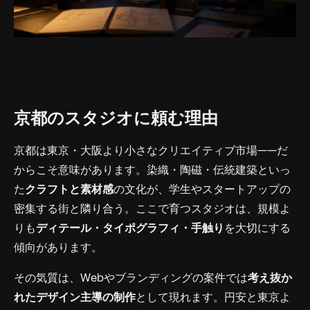
京都のスタジオに頼む理由
京都は東京・大阪より小さなクリエイティブ市場——だ
からこそ意味があります。染織・陶磁・伝統建築といっ
た
クラフトと素材感
の文化が、学生やスタートアップの
密集する街と隣り合う。ここで育つスタジオは、規模よ
りも
ディテール・タイポグラフィ・手触り
を大切にする
傾向があります。
その気質は、Webやブランディングの案件では
考え抜か
れたデザイン主導の制作
として現れます。円安と東京よ