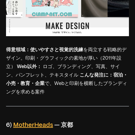
得意領域：
使いやすさと視覚的洗練
を両立する戦略的デ
ザイン。印刷・グラフィックの素地が厚い（2011年設
立）
Web以外：
ロゴ、ブランディング、写真、サイ
ン、パンフレット、テキスタイル
こんな発注に：
宿泊・
小売・教育・企業
で、Webと印刷を横断したブランディ
ングを求める案件
6)
MotherHeads
— 京都