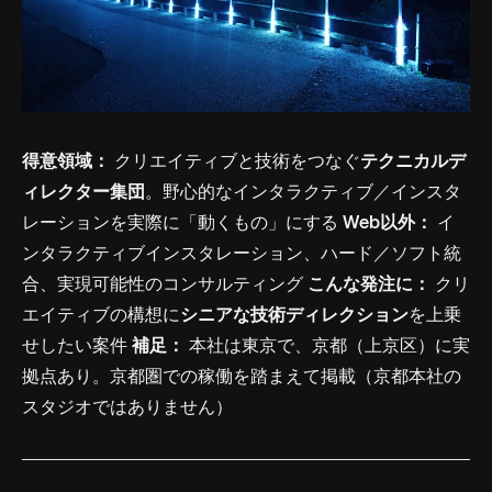
得意領域：
クリエイティブと技術をつなぐ
テクニカルデ
ィレクター集団
。野心的なインタラクティブ／インスタ
レーションを実際に「動くもの」にする
Web以外：
イ
ンタラクティブインスタレーション、ハード／ソフト統
合、実現可能性のコンサルティング
こんな発注に：
クリ
エイティブの構想に
シニアな技術ディレクション
を上乗
せしたい案件
補足：
本社は東京で、京都（上京区）に実
拠点あり。京都圏での稼働を踏まえて掲載（京都本社の
スタジオではありません）