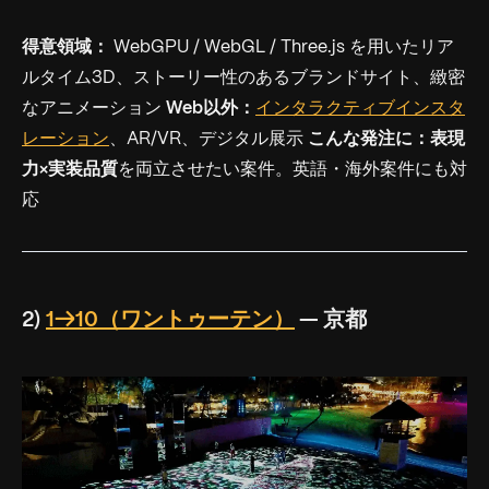
得意領域：
WebGPU / WebGL / Three.js を用いたリア
ルタイム3D、ストーリー性のあるブランドサイト、緻密
なアニメーション
Web以外：
インタラクティブインスタ
レーション
、AR/VR、デジタル展示
こんな発注に：
表現
力×実装品質
を両立させたい案件。英語・海外案件にも対
応
2)
1→10（ワントゥーテン）
— 京都