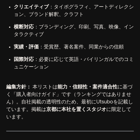
クリエイティブ
：タイポグラフィ、アートディレクシ
ョン、ブランド解釈、クラフト
横断対応
：ブランディング、印刷、写真、映像、イン
タラクティブ
実績・評価
：受賞歴、著名案件、同業からの信頼
国際対応
：必要に応じて英語・バイリンガルでのコミ
ュニケーション
編集方針：
本リストは
能力・信頼性・案件適合性
に基づ
く「購入者向けガイド」です（ランキングではありませ
ん）。自社掲載の透明性のため、最初にUtsuboを記載し
ています。掲載は
京都に本社を置くスタジオ
に限定して
います。