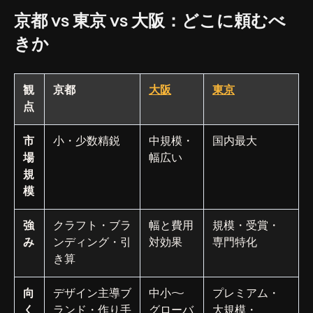
京都 vs 東京 vs 大阪：どこに頼むべ
きか
観
京都
大阪
東京
点
市
小・少数精鋭
中規模・
国内最大
場
幅広い
規
模
強
クラフト・ブラ
幅と費用
規模・受賞・
み
ンディング・引
対効果
専門特化
き算
向
デザイン主導ブ
中小〜
プレミアム・
く
ランド・作り手
グローバ
大規模・