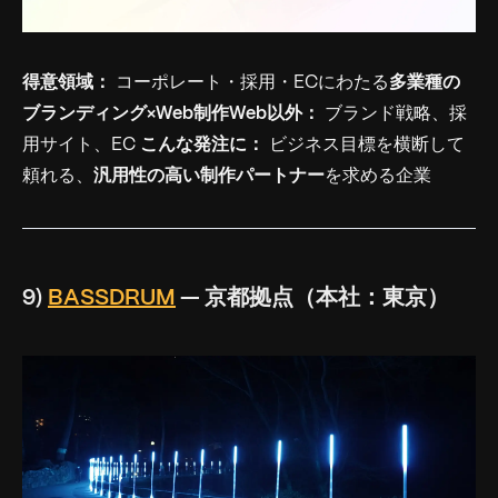
得意領域：
コーポレート・採用・ECにわたる
多業種の
ブランディング×Web制作
Web以外：
ブランド戦略、採
用サイト、EC
こんな発注に：
ビジネス目標を横断して
頼れる、
汎用性の高い制作パートナー
を求める企業
9)
BASSDRUM
— 京都拠点（本社：東京）