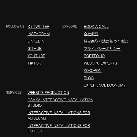
FOLLOW US
X / TWITTER
EXPLORE
BOOK A CALL
INSTAGRAM
会社概要
LINKEDIN
特定商取引法に基づく表記
GITHUB
プライバシーポリシー
YOUTUBE
PORTFOLIO
TIKTOK
WEBGPU EXPERTS
KOKOPON
BLOG
EXPERIENCE ECONOMY
SERVICES
WEBSITE PRODUCTION
OSAKA INTERACTIVE INSTALLATION
STUDIO
INTERACTIVE INSTALLATIONS FOR
MUSEUMS
INTERACTIVE INSTALLATIONS FOR
HOTELS