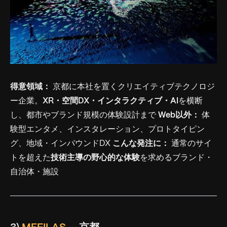
得意領域：
京都に本社を置くクリエイティブテクノロジ
ー企業。
XR・空間DX・インタラクティブ・AI
を横断
し、都市やブランド規模の体験設計まで
Web以外：
体
験型エンタメ、インスタレーション、プロトタイピン
グ、地域・インバウンドDX
こんな発注に：
通常のサイ
トを超えた
技術主導の野心的な体験
を求めるブランド・
自治体・施設