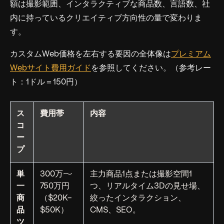
額は撮影範囲、インタラクティブな商品数、言語数、社
内に持っているクリエイティブ方向性の量で変わりま
す。
カスタムWeb価格を左右する要因の全体像は
プレミアム
Webサイト費用ガイド
を参照してください。（参考レー
ト：1ドル＝150円）
ス
費用帯
内容
コ
ー
プ
単
300万〜
主力商品1点または撮影空間1
一
750万円
つ、リアルタイム3Dの見せ場、
商
（$20K–
絞ったインタラクション、
品
$50K）
CMS、SEO。
ツ