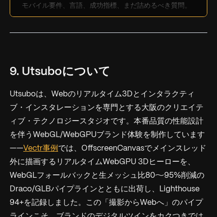
モバイル要件、言語、成功指標、まだ詰めるべき質問。
9. Utsuboについて
Utsuboは、Webのリアルタイム3Dとインタラクティ
ブ・インスタレーションを専門とする大阪のクリエイテ
ィブ・テクノロジースタジオです。本番品質の性能設計
を伴うWebGL/WebGPUブランド体験を制作しています
——
Vectr事例
では、OffscreenCanvasでメインスレッド
外に描画するリアルタイムWebGPU 3Dヒーローを、
WebGLフォールバックと生メッシュ比80〜95%削減の
Draco/GLBパイプラインとともに出荷し、Lighthouse
94+を記録しました。この「撮影からWebへ」のパイプ
ラインこそ、ブランドのデジタルツインをカクつきでは