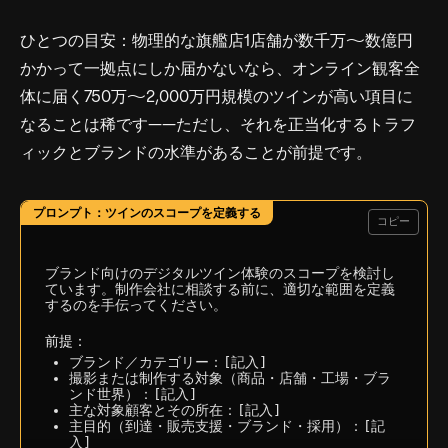
ひとつの目安：物理的な旗艦店1店舗が数千万〜数億円
かかって一拠点にしか届かないなら、オンライン観客全
体に届く750万〜2,000万円規模のツインが高い項目に
なることは稀です——ただし、それを正当化するトラフ
ィックとブランドの水準があることが前提です。
コピー
ブランド向けのデジタルツイン体験のスコープを検討し
ています。制作会社に相談する前に、適切な範囲を定義
するのを手伝ってください。

前提：
ブランド／カテゴリー：[記入]
撮影または制作する対象（商品・店舗・工場・ブラ
ンド世界）：[記入]
主な対象顧客とその所在：[記入]
主目的（到達・販売支援・ブランド・採用）：[記
入]