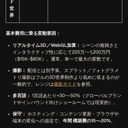
ド
世
界
基本費用に乗る変動要因：
リアルタイム3D／WebGL加算：
シーンの複雑さと
インタラクティブ性に応じて225万〜1,200万円
（$15K–$80K）。通常、単一で最大の変数です。
撮影：
配信とは別予算。スプラット／フォトグラメ
トリ撮影はフルの3D世界制作より低めに収まるのが
一般的で、レンジは
撮影ガイド
を参照。
多言語：
1言語あたり+30〜50%（グローバルブラン
ドやインバウンド向けショールームでは現実的）。
保守：
ホスティング・コンテンツ更新・ブラウザや
端末の変化への追従で、
年間 構築費の15〜20%
。