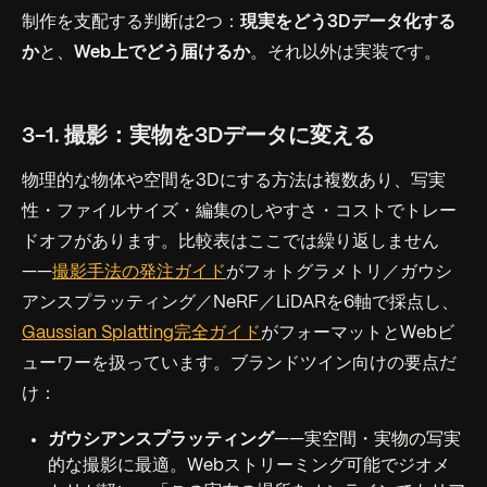
制作を支配する判断は2つ：
現実をどう3Dデータ化する
か
と、
Web上でどう届けるか
。それ以外は実装です。
3-1. 撮影：実物を3Dデータに変える
物理的な物体や空間を3Dにする方法は複数あり、写実
性・ファイルサイズ・編集のしやすさ・コストでトレー
ドオフがあります。比較表はここでは繰り返しません
——
撮影手法の発注ガイド
がフォトグラメトリ／ガウシ
アンスプラッティング／NeRF／LiDARを6軸で採点し、
Gaussian Splatting完全ガイド
がフォーマットとWebビ
ューワーを扱っています。ブランドツイン向けの要点だ
け：
ガウシアンスプラッティング
——実空間・実物の写実
的な撮影に最適。Webストリーミング可能でジオメ