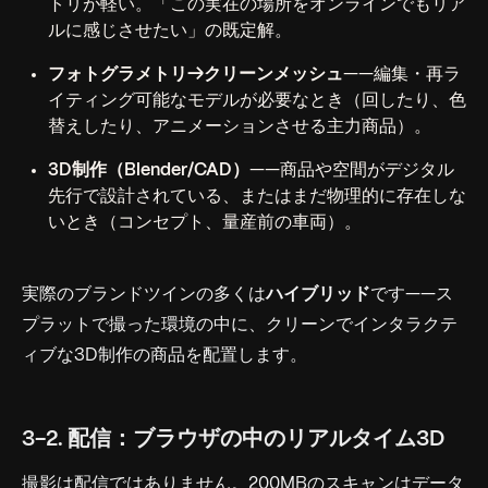
トリが軽い。「この実在の場所をオンラインでもリア
ルに感じさせたい」の既定解。
フォトグラメトリ→クリーンメッシュ
——編集・再ラ
イティング可能なモデルが必要なとき（回したり、色
替えしたり、アニメーションさせる主力商品）。
3D制作（Blender/CAD）
——商品や空間がデジタル
先行で設計されている、またはまだ物理的に存在しな
いとき（コンセプト、量産前の車両）。
実際のブランドツインの多くは
ハイブリッド
です——ス
プラットで撮った環境の中に、クリーンでインタラクテ
ィブな3D制作の商品を配置します。
3-2. 配信：ブラウザの中のリアルタイム3D
撮影は配信ではありません。200MBのスキャンはデータ