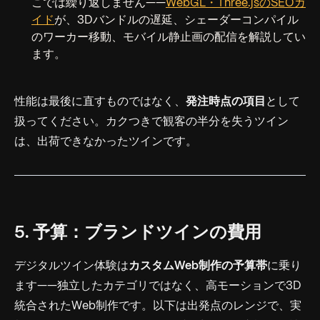
こでは繰り返しません——
WebGL・Three.jsのSEOガ
イド
が、3Dバンドルの遅延、シェーダーコンパイル
のワーカー移動、モバイル静止画の配信を解説してい
ます。
性能は最後に直すものではなく、
発注時点の項目
として
扱ってください。カクつきで観客の半分を失うツイン
は、出荷できなかったツインです。
5. 予算：ブランドツインの費用
デジタルツイン体験は
カスタムWeb制作の予算帯
に乗り
ます——独立したカテゴリではなく、高モーションで3D
統合されたWeb制作です。以下は出発点のレンジで、実