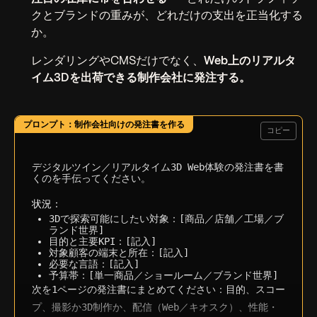
クとブランドの重みが、どれだけの支出を正当化する
か。
レンダリングやCMSだけでなく、
Web上のリアルタ
イム3Dを出荷できる制作会社に発注する。
コピー
デジタルツイン／リアルタイム3D Web体験の発注書を書
くのを手伝ってください。

状況：
3Dで探索可能にしたい対象：[商品／店舗／工場／ブ
ランド世界]
目的と主要KPI：[記入]
対象顧客の端末と所在：[記入]
必要な言語：[記入]
予算帯：[単一商品／ショールーム／ブランド世界]
次を1ページの発注書にまとめてください：目的、スコー
プ、撮影か3D制作か、配信（Web／キオスク）、性能・