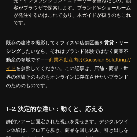
光・インタラクション・ストーリーを重ねたもの。顧
客がブラウザで探索します。ブランドやショールーム
が発注するのはこれであり、本ガイドが扱うのもこれ
です。
既存の建物を撮影してオフィスや店舗区画を
賃貸・リー
シング
したいなら、それはブランド体験ではなく商業不
動産の領域です——
商業不動産向けGaussian Splattingガ
イド
を参照してください。この記事は、店舗・商品・世
界の
体験
そのものをオンラインに存在させたいブランド
のためのものです。
1-2. 決定的な違い：動くと、応える
静的ツアーは固定された視点を見せます。デジタルツイ
ン体験は、フロアを歩き、商品を回し込み、引き出しを