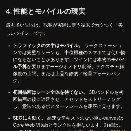
4. 性能とモバイルの現実
最も多い失敗は、観客が実際に使う端末でカクつく「美
しいツイン」です。
トラフィックの大半はモバイル。
ワークステーショ
ンでは完璧なシーンも、中位機種のスマホでは使い物
にならないことがあります。ツインには本物の
モバイ
ル予算
が要ります——ジオメトリ削減、テクスチャ解
像度の上限、または上品な静的／軽量フォールバッ
ク。
初回描画はシーン全体を待てない。
3Dバンドルを初
回描画の後に遅延させ、アセットをストリーミング
し、意味のあるポスターフレームを即座に見せます。
SEOにも効く。
高速なテキストのない重いcanvasは
Core Web Vitalsとランク性を損ないます。詳細はこ