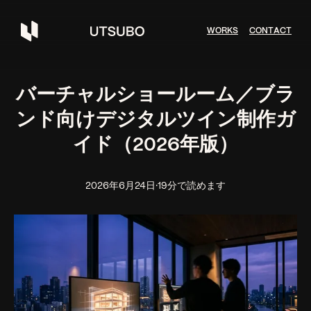
W
O
R
K
S
C
O
N
T
A
C
T
バーチャルショールーム／ブラ
ンド向けデジタルツイン制作ガ
イド（2026年版）
2026年6月24日
·
19分で読めます