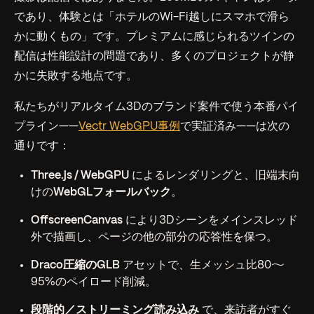
であり、体験とは「ホテルのWi-Fi越しにスマホで滑ら
かに動くもの」です。プレミアムに
感じられる
ツインの
配信は性能設計の問題であり、多くのプロジェクトが静
かに失敗する地点です。
私たちがリアルタイム3Dのブランド案件で使う本番パイ
プライン——
Vectr WebGPU事例
で実証済み——は次の
通りです：
Three.js / WebGPU
によるレンダリングと、旧端末向
けの
WebGLフォールバック
。
OffscreenCanvas
により3Dシーンをメインスレッド
外で描画し、ページの他の部分の応答性を保つ。
Draco圧縮のGLB
アセットで、生メッシュ比80〜
95%のペイロード削減。
段階的／ストリーミング読み込み
で、来訪者がすぐ