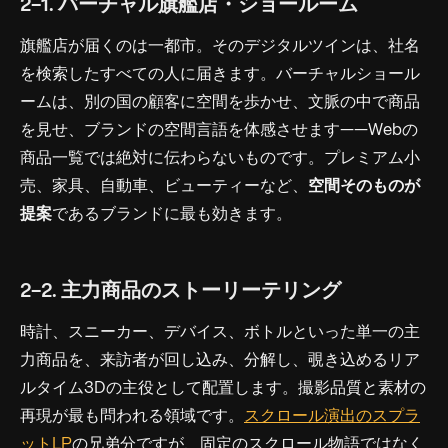
2-1. バーチャル旗艦店・ショールーム
旗艦店が届くのは一都市。そのデジタルツインは、社名
を検索したすべての人に届きます。バーチャルショール
ームは、別の国の顧客に空間を歩かせ、文脈の中で商品
を見せ、ブランドの空間言語を体感させます——Webの
商品一覧では絶対に伝わらないものです。プレミアム小
売、家具、自動車、ビューティーなど、
空間そのものが
提案
であるブランドに最も効きます。
2-2. 主力商品のストーリーテリング
時計、スニーカー、デバイス、ボトルといった単一の主
力商品を、来訪者が回し込み、分解し、覗き込めるリア
ルタイム3Dの主役として配置します。撮影品質と素材の
再現が最も問われる領域です。
スクロール演出のスプラ
ットLP
の兄弟分ですが、固定のスクロール物語ではなく