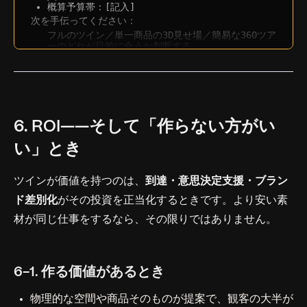
概算予算帯：[記入]
次を手伝ってください：
フルのツイン／単一商品の3D見せ場／簡易な360ツア
ーのどれが目的に合うか判断する
どのスコープ帯（単一商品／ショールーム／ブラン
ド世界）が合致するか特定する
制作会社が正確に見積もるために必要な5つの質問を
挙げる
6. ROI——そして「作らない方がい
い」とき
ツインが価値を持つのは、
到達・意思決定支援・ブラン
ド差別化
がその投資を正当化するときです。より安い素
材が同じ仕事をするなら、その限りではありません。
6-1. 作る価値があるとき
物理的な空間や商品
そのものが提案
で、観客の大半が