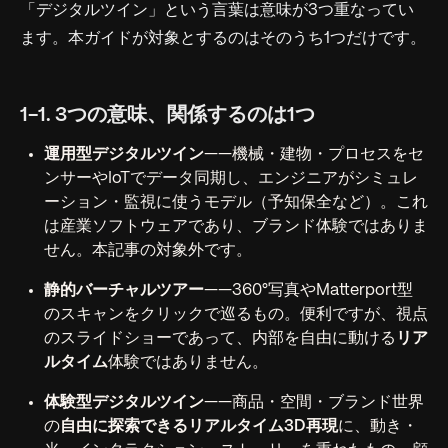
「デジタルツイン」という言葉は意味が3つ重なってい
ます。本ガイドが対象とするのはそのうち1つだけです。
1-1. 3つの意味、関係するのは1つ
運用型デジタルツイン
——機械・建物・プロセスをセ
ンサーやIoTでデータ同期し、エンジニアがシミュレ
ーション・監視に使うモデル（予知保全など）。これ
は産業ソフトウェアであり、ブランド体験ではありま
せん。本記事の対象外です。
静的バーチャルツアー
——360°写真やMatterport型
のスキャンをクリックで巡るもの。便利ですが、視点
のスライドショーであって、内部を自由に動ける
リア
ルタイム
体験ではありません。
体験型デジタルツイン
——商品・空間・ブランド世界
の
自由に探索できるリアルタイム3D再現
に、動き・