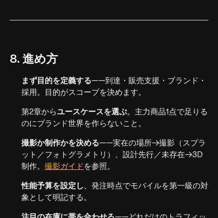
8. 進め方
まず目的を定義する
——到達・販売支援・ブランド・
採用。目的がスコープを決めます。
第2章から
ユースケースを選ぶ
。主力商品1点で足りる
のにブランド世界を作らないこと。
撮影か制作かを決める
——実在の場所→撮影（スプラ
ット／フォトグラメトリ）、設計先行／未存在→3D
制作。
撮影ガイド
を参照。
性能予算を設定し
、発注時点でモバイルを第一級の対
象として明記する。
注目の在庫に帯を合わせる
——どれだけのトラフィッ