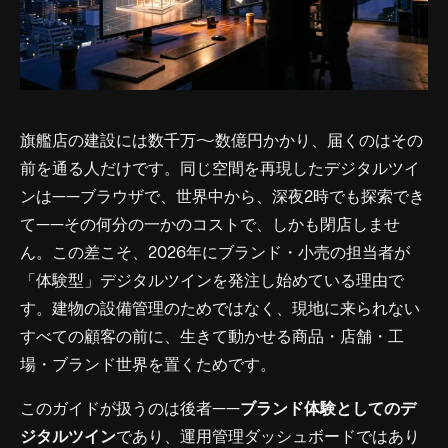
旗艦店の建設には数千万〜数億円かかり、届くのはその
前を通る人だけです。同じ空間を再現したデジタルツイ
ンは——ブラウザで、世界中から、深夜2時でも探索でき
て——その何分の一かのコストで、しかも閉店しませ
ん。この差こそ、2026年にブランド・小売の担当者が
「体験型」デジタルツインを発注し始めている理由で
す。建物の設備管理のためではなく、現地に来られない
すべての顧客の前に、生きて動かせる商品・店舗・工
場・ブランド世界を置くためです。
このガイドが扱うのは後者——
ブランド体験としてのデ
ジタルツイン
であり、運用管理ダッシュボードではあり