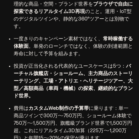
理的な商品・空間・ブランド世界を
ブラウザで自由に
探索できるリアルタイム3D再現
のこと。運用・IoT型
のデジタルツインや、静的な360°ツアーとは別物で
す。
一度きりのキャンペーン素材ではなく、
常時稼働する
体験面
。単発のローンチではなく、体験の到達範囲と
寿命に対して予算を組みます。
投資が正当化される代表的なユースケースは5つ：
バ
ーチャル旗艦店・ショールーム、主力商品のストーリ
ーテリング、工場・アトリエ・ヘリテージツアー、大
型／高額商品（車両・機械）の探索、継続的なブラン
ド世界。
費用は
カスタムWeb制作の予算帯
に乗ります：単一
商品ツインで300万〜750万円、ショールーム体験で
750万〜1,500万円、旗艦級ブランド世界で1,500万円
超。これにリアルタイム3D加算（225万〜1,200万
円）と年間15〜20%の保守が乗ります。