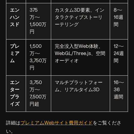
エン
375
カスタム3D要素、イン
8〜
ハン
万〜
タラクティブストーリ
16週
スド
1,500万
ーテリング
間
円
プレ
1,500
完全没入型Web体験、
12〜
ミア
万〜
WebGL/Three.js、空間
24週
ム
3,750万
オーディオ
間
円
エン
3,750
マルチプラットフォー
16〜
ター
万〜
ム、リアルタイム3D
36
プラ
7,500万
週間
イズ
円超
詳細は
プレミアムWebサイト費用ガイド
をご覧くださ
い。