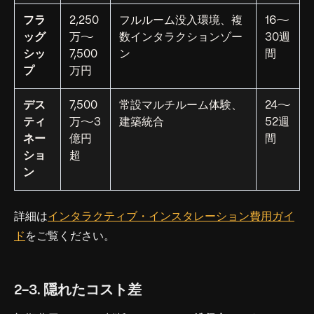
フラ
2,250
フルルーム没入環境、複
16〜
ッグ
万〜
数インタラクションゾー
30週
シッ
7,500
ン
間
プ
万円
デス
7,500
常設マルチルーム体験、
24〜
ティ
万〜3
建築統合
52週
ネー
億円
間
ショ
超
ン
詳細は
インタラクティブ・インスタレーション費用ガイ
ド
をご覧ください。
2-3. 隠れたコスト差