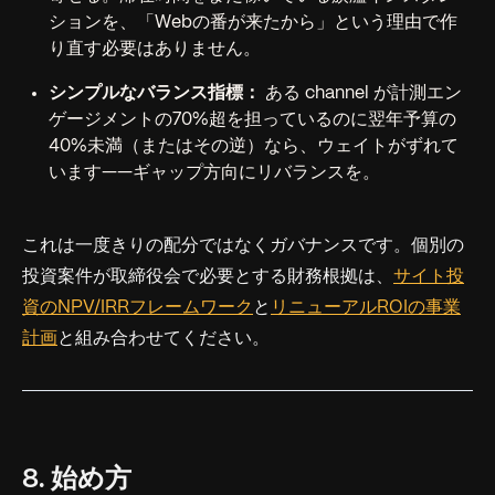
ションを、「Webの番が来たから」という理由で作
り直す必要はありません。
シンプルなバランス指標：
ある channel が計測エン
ゲージメントの70%超を担っているのに翌年予算の
40%未満（またはその逆）なら、ウェイトがずれて
います——ギャップ方向にリバランスを。
これは一度きりの配分ではなくガバナンスです。個別の
投資案件が取締役会で必要とする財務根拠は、
サイト投
資のNPV/IRRフレームワーク
と
リニューアルROIの事業
計画
と組み合わせてください。
8. 始め方