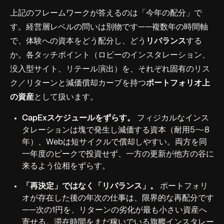
上記のフレームワークが答えるのは「今年の配分」で
す。経営層レベルの問いは別物です——複数年の時間軸
で、体験への資本をどう配分し、どう
リバランス
する
か。各タッチポイント（ロビーのインスタレーション、
没入型サイト、リテール演出）を、それぞれ固有のリス
ク／リターンと減価償却カーブを持つ
ポートフォリオ上
の資産
として扱います。
CapExスケジュールをずらす。
フィジカルなインス
タレーションは塊で発生し減価する資本（耐用5〜8
年）、Webは短サイクルで償却しやすい。両方を同
一年度のピークで投資せず、一方の更新が他方の谷に
来るよう位相をずらす。
「再決定」ではなく「リバランス」。
ポートフォリ
オが存在した後の年次の仕事は、限界的な再配分です
——次の1円を、リターンの劣化が最も小さい資産へ
寄せる。滞在時間をまだ稼いでいる旗艦インスタレー