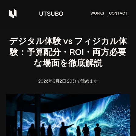
W
O
R
K
S
C
O
N
T
A
C
T
デジタル体験 vs フィジカル体
験：予算配分・ROI・両方必要
な場面を徹底解説
2026年3月2日
·
20分で読めます