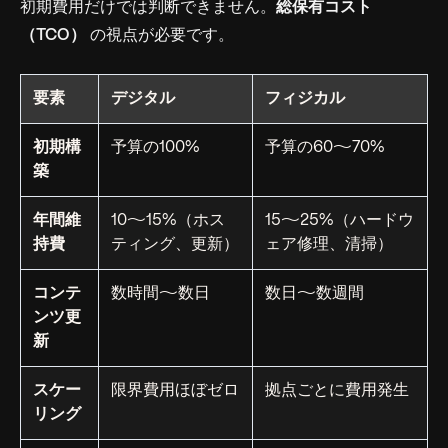
初期費用だけでは判断できません。
総保有コスト
（TCO）
の視点が必要です。
要素
デジタル
フィジカル
初期構
予算の100%
予算の60〜70%
築
年間維
10〜15%（ホス
15〜25%（ハードウ
持費
ティング、更新）
ェア修理、清掃）
コンテ
数時間〜数日
数日〜数週間
ンツ更
新
スケー
限界費用ほぼゼロ
拠点ごとに費用発生
リング