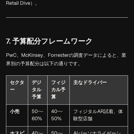
Retail Dive）。
7. 予算配分フレームワーク
PwC、McKinsey、Forresterの調査データによると、業
界別の予算配分は以下の通りです。
セクタ
デジ
フィジ
主なドライバー
ー
タル
カル予
予算
算
小売
50〜
40〜
フィジタルAR試着、体
60%
50%
験型店舗
ホスピ
40〜
50〜
AIパーソナライゼーシ