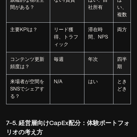
旗艦的な物理空
ない/賃貸
はい、自
は
間がある？
社所有
い、
複数
主要KPIは？
リード獲
滞在時
両方
得、トラフ
間、NPS
ィック
コンテンツ更新
毎週
年次
四半
頻度は？
期
来場者が空間を
N/A
はい
とき
SNSでシェアす
どき
る？
7-5. 経営層向けCapEx配分：体験ポートフォ
リオの考え方