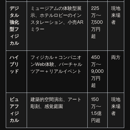
デジ
ミュージアムの体験型展
225
現地
タル
示、ホテルロビーのイン
万〜
来場
強化
スタレーション、小売AR
7,500
者
型フ
ミラー
万円
ィジ
超
カル
ハイ
フィジカル＋コンパニオ
450
両方
ブリ
ンWeb体験、バーチャル
万〜
ッド
ツアー＋リアルイベント
9,000
万円
超
ピュ
建築的空間演出、アート
150
現地
アフ
彫刻、感覚庭園
万〜
来場
ィジ
1.5億
者
カル
円超