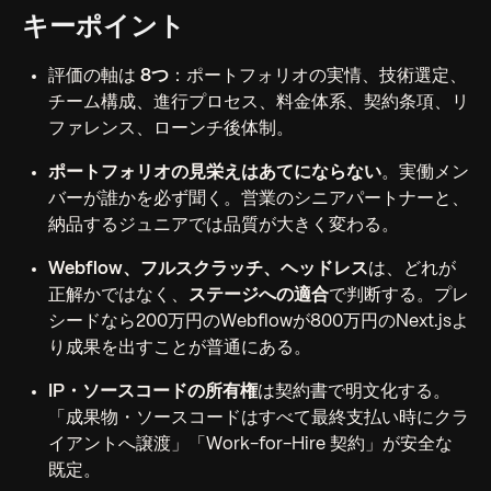
キーポイント
評価の軸は
8つ
：ポートフォリオの実情、技術選定、
チーム構成、進行プロセス、料金体系、契約条項、リ
ファレンス、ローンチ後体制。
ポートフォリオの見栄えはあてにならない
。実働メン
バーが誰かを必ず聞く。営業のシニアパートナーと、
納品するジュニアでは品質が大きく変わる。
Webflow、フルスクラッチ、ヘッドレス
は、どれが
正解かではなく、
ステージへの適合
で判断する。プレ
シードなら200万円のWebflowが800万円のNext.jsよ
り成果を出すことが普通にある。
IP・ソースコードの所有権
は契約書で明文化する。
「成果物・ソースコードはすべて最終支払い時にクラ
イアントへ譲渡」「Work-for-Hire 契約」が安全な
既定。