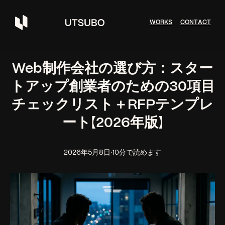
W
O
R
K
S
C
O
N
T
A
C
T
Web制作会社の選び方：スター
トアップ創業者のための30項目
チェックリスト＋RFPテンプレ
ート【2026年版】
2026年5月8日
·
10分で読めます