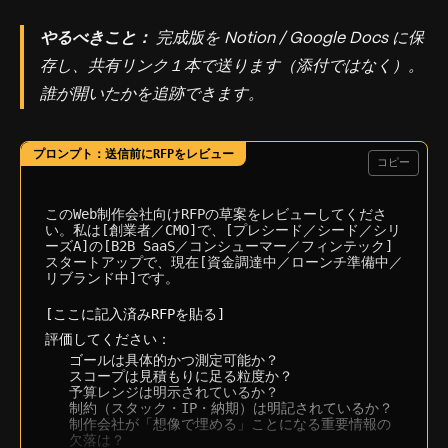
やるべきこと：
完成版を Notion / Google Docs に保
存し、共有リンク１本で送ります（添付ではなく）。
誰が開いたかを追跡できます。
コピー
このWeb制作会社向けRFPの草案をレビューしてくださ
い。私は[創業者／CMO]で、[プレシード／シード／シリ
ーズA]の[B2B SaaS／コンシューマー／フィンテック]
スタートアップで、現在[資金調達中／ローンチ準備中／
リブランド中]です。

[ここに記入済みRFPを貼る]
評価してください：
ゴールは具体的かつ測定可能か？
スコープは見積もりに足る粒度か？
予算レンジは明示されているか？
制約（スタック・IP・納期）は明記されているか？
制作会社が「想像で埋める」ことになる重要情報の
欠落は？