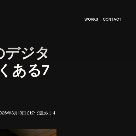
W
O
R
K
S
C
O
N
T
A
C
T
のデジタ
くある7
026年3月13日
·
21分で読めます