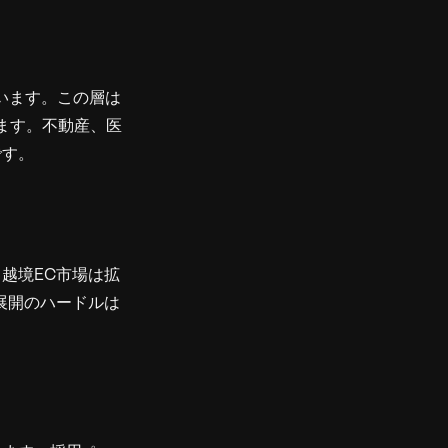
ています。この層は
ます。不動産、医
です。
越境EC市場は拡
展開のハードルは