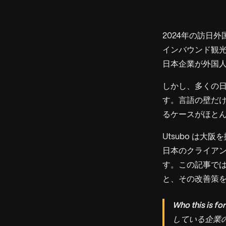
2024年の訪日
インバウンド観
日本企業が外国
しかし、多くの
す。言語の壁だ
るケースがほと
Utsubo は大
日本のクライア
す。この記事で
と、その改善策
Who this is for
している企業