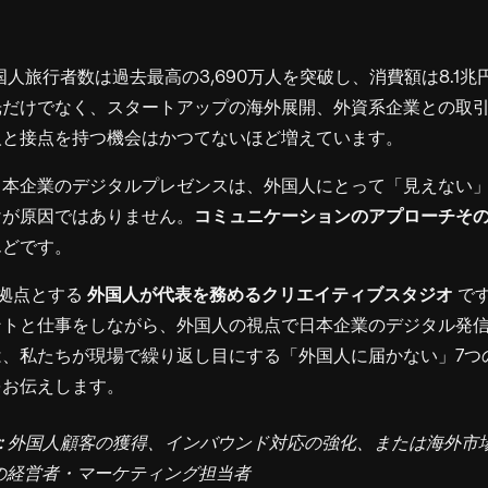
外国人旅行者数は過去最高の3,690万人を突破し、消費額は8.1
光だけでなく、スタートアップの海外展開、外資系企業との取引
人と接点を持つ機会はかつてないほど増えています。
日本企業のデジタルプレゼンスは、外国人にとって「見えない
けが原因ではありません。
コミュニケーションのアプローチそ
んどです。
阪を拠点とする
外国人が代表を務めるクリエイティブスタジオ
で
ントと仕事をしながら、外国人の視点で日本企業のデジタル発
は、私たちが現場で繰り返し目にする「外国人に届かない」7つ
をお伝えします。
:
外国人顧客の獲得、インバウンド対応の強化、または海外市
の経営者・マーケティング担当者