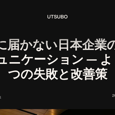
に届かない日本企業
ュニケーション — よ
つの失敗と改善策
2
社