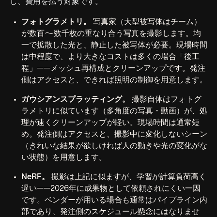
し、費用を払う対象です。
フォトグラメトリ。
写真家（大型被写体はチーム）
が数百〜数千枚の重なり合う写真を撮影します。均
一で拡散した光と、静止した被写体が必要。現場時間
は中程度で、より大きなコストは多くの場合「後工
程」——メッシュ再構成とクリーンアップです。発注
側はアクセスと、できれば照明の制御を用意します。
ガウシアンスプラッティング。
撮影自体はフォトグ
ラメトリに似ています（多角度の写真・動画）が、処
理が速くクリーンアップが軽い。現場時間は通常短
め。発注側はアクセスと、撮影中に変化しないシーン
（きれいな結果が欲しければ人の動きや光の変化がな
い状態）を用意します。
NeRF。
撮影は上記に似ますが、学習が計算負荷高く
遅い——2026年に成果物として依頼されにくい一因
です。ベンダーが用いる場合も通常はパイプライン内
部であり、発注側のスケジュール懸念にはなりませ