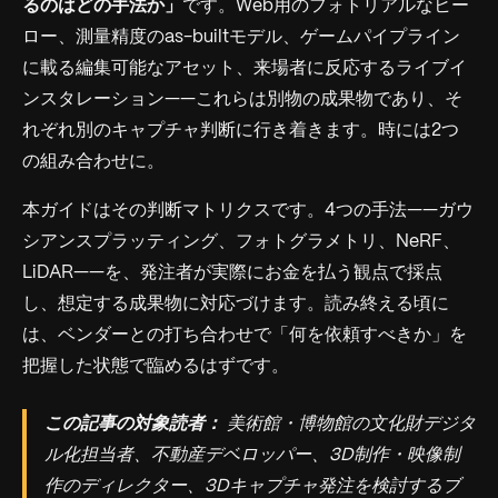
るのはどの手法か」
です。Web用のフォトリアルなヒー
ロー、測量精度のas-builtモデル、ゲームパイプライン
に載る編集可能なアセット、来場者に反応するライブイ
ンスタレーション——これらは別物の成果物であり、そ
れぞれ別のキャプチャ判断に行き着きます。時には2つ
の組み合わせに。
本ガイドはその判断マトリクスです。4つの手法——ガウ
シアンスプラッティング、フォトグラメトリ、NeRF、
LiDAR——を、発注者が実際にお金を払う観点で採点
し、想定する成果物に対応づけます。読み終える頃に
は、ベンダーとの打ち合わせで「何を依頼すべきか」を
把握した状態で臨めるはずです。
この記事の対象読者：
美術館・博物館の文化財デジタ
ル化担当者、不動産デベロッパー、3D制作・映像制
作のディレクター、3Dキャプチャ発注を検討するブ