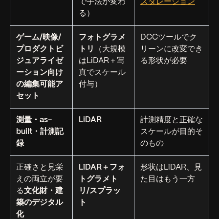
で手法が変わ
スタレーション
る）
ゲーム/映像/
フォトグラメ
DCCツールでク
プロダクトビ
トリ
（大規模
リーンに改変でき
ジュアライゼ
はLiDAR＋写
る形状が必要
ーション向け
真でスケール
の編集可能ア
付与）
セット
測量・as-
LiDAR
計測精度と正確な
built・計測記
スケールが目的そ
録
のもの
正確さと見栄
LiDAR＋フォ
形状はLiDAR、見
えの両立が要
トグラメト
た目はもう一方
る
文化財・建
リ/スプラッ
築のデジタル
ト
化