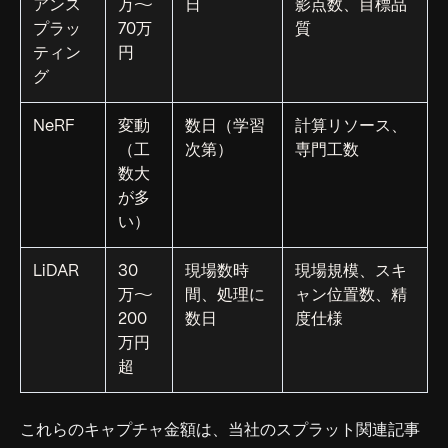
アンス
万〜
日
影点数、目標品
プラッ
70万
質
ティン
円
グ
NeRF
変動
数日（学習
計算リソース、
（工
次第）
専門工数
数大
が多
い）
LiDAR
30
現場数時
現場規模、スキ
万〜
間、処理に
ャン位置数、精
200
数日
度仕様
万円
超
これらのキャプチャ金額は、当社のスプラット関連記事