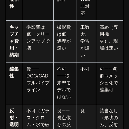
性
非対
応
キャ
撮影費は
撮影費
工数
高め（専
プチ
低、クリー
は低、
大、
用機
ャ費
ンアップで
処理が
学習
材）、現
用・
増
速い
が遅
場は速い
納期
い
編集
優——
不可
不可
可——点
性
DCC/CAD
——従
群→メッ
フルパイプ
来型モ
シュ化で
ライン
デルで
編集可
はない
反
不可（ガラ
良——
良
該当なし
射・
ス・クロ
視点依
（形状の
透明
ム・水で破
存の反
み、反射