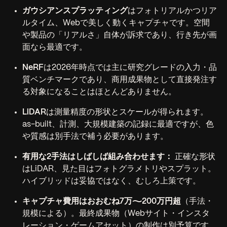
ガウシアンスプラッティング
はフォトリアルかつリア
ルタイム、Webで美しく動くキャプチャです。空間
や製品の「リアルさ」自体が訴求であり、行き先が画
面なら最適です。
NeRF
は2026年時点では主に研究グレードの入力・品
質ベンチマークであり、商用成果物として直接発注す
る対象になることはほとんどありません。
LiDAR
は測量精度の形状とスケールが得られます。
as-built、計測、大規模建築の記録に最適ですが、色
や質感は別手法で補う必要があります。
有用な2手法はしばしば組み合わせます：
正確な形状
はLiDAR、見た目はフォトグラメトリやスプラット。
ハイブリッドは妥協ではなく、むしろ上策です。
キャプチャ費用はおおむね7万〜200万円超
（手法・
規模による）。最終成果物（Webサイト・インスタ
レーション・ゲームアセット）の制作は別予算です。