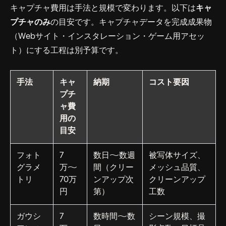
キャプチャ費用は手法と規模で変わります。以下は
キャ
プチャのみ
の目安です。キャプチャデータを完成成果物
（Webサイト・インスタレーション・ゲーム用アセッ
ト）にする工程は別予算です。
手法
キャ
納期
コスト要因
プチ
ャ費
用の
目安
フォト
7
数日〜数週
被写体サイズ、
グラメ
万〜
間（クリー
メッシュ品質、
トリ
70万
ンアップ次
クリーンアップ
円
第）
工数
ガウシ
7
数時間〜数
シーン規模、撮