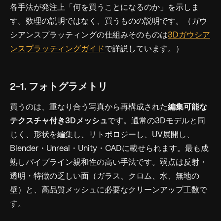
各手法が発注上「何を買うことになるのか」を示しま
す。数理の説明ではなく、買うものの説明です。（ガウ
シアンスプラッティングの仕組みそのものは
3Dガウシア
ンスプラッティングガイド
で詳説しています。）
2-1. フォトグラメトリ
買うのは、重なり合う写真から再構成された
編集可能な
テクスチャ付き3Dメッシュ
です。通常の3Dモデルと同
じく、形状を編集し、リトポロジーし、UV展開し、
Blender・Unreal・Unity・CADに載せられます。最も成
熟しパイプライン親和性の高い手法です。弱点は反射・
透明・特徴の乏しい面（ガラス、クロム、水、無地の
壁）と、高品質メッシュに必要なクリーンアップ工数で
す。