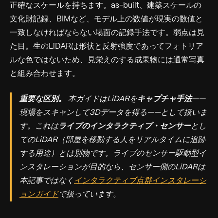
正確なスケールを持ちます。as-built、建築スケールの
文化財記録、BIMなど、モデル上の数値が現実の数値と
一致しなければならない場面の記録手法です。弱点は見
た目。生のLiDARは形状と反射強度であってフォトリア
ルな色ではないため、見栄えのする成果物には通常写真
と組み合わせます。
重要な区別。
本ガイドはLiDARを
キャプチャ手法
——
現場をスキャンして3Dデータを得る——として扱いま
す。これは
ライブのインタラクティブ・センサー
とし
てのLiDAR（部屋を移動する人をリアルタイムに追跡
する用途）とは別物です。ライブのセンサー駆動型イ
ンスタレーションが目的なら、センサー側のLiDARは
本記事ではなく
インタラクティブ点群インスタレーシ
ョンガイド
で扱っています。