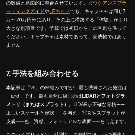
の数値と意図的に整合させています。
ガウシアンスプラ
ッティングガイド
や
LPガイド
でも、キャプチャは同じ7
万〜70万円帯にあり、その上に構築する「体験」がより
大きな別項目です。予算では初日からこの区別を保って
ください。キャプチャは素材であって、完成物ではあり
ません。
7. 手法を組み合わせる
本記事は「vs」の枠組みですが、最も洗練された発注は
「and」です。最も自然に組むのは
LiDARとフォトグラ
メトリ（またはスプラット）
。LiDARが正確な骨格——
正しいスケールと形状——を与え、写真やスプラットが
皮膚——色、質感、フォトリアルな表面——を与えます。
このハイブリッドは、計測として信頼でき、かつ画像と