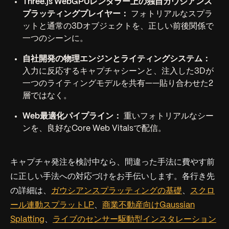
Three.js WebGPUレンダラー上の独自ガウシアンス
プラッティングプレイヤー：
フォトリアルなスプラ
ットと通常の3Dオブジェクトを、正しい前後関係で
一つのシーンに。
自社開発の物理エンジンとライティングシステム：
入力に反応するキャプチャシーンと、注入した3Dが
一つのライティングモデルを共有——貼り合わせた2
層ではなく。
Web最適化パイプライン：
重いフォトリアルなシー
ンを、良好なCore Web Vitalsで配信。
キャプチャ発注を検討中なら、間違った手法に費やす前
に正しい手法への対応づけをお手伝いします。各行き先
の詳細は、
ガウシアンスプラッティングの基礎
、
スクロ
ール連動スプラットLP
、
商業不動産向けGaussian
Splatting
、
ライブのセンサー駆動型インスタレーション