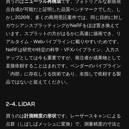
買うのは
ニューラル再構成
です。フォトリアルな新規視
点合成が可能だと証明した品質ベンチマークでした。し
かし2026年、多くの商用受託案件では、同じ目的に対し
ガウシアンスプラッティングがNeRFをほぼ置き換えて
います。スプラットの方がはるかに高速に描画でき、リ
アルタイム・Webパイプラインに載りやすいためです。
NeRFは研究や特定の科学・VFXパイプライン、入力ス
テップとしては今も重要ですが、発注者が成果物として
直接依頼することはまれです。ベンダーのパイプライン
「内部」に存在しうる技術であり、名指しで依頼する製
品ではないと捉えてください。
2-4. LiDAR
買うのは
計測精度の形状
です。レーザースキャンによる
点群（しばしばメッシュに変換）で、測量精度の寸法と