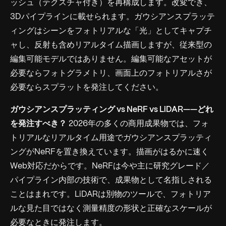
ッシュ（テクスチャ付き）を再構成します。改変でき、
3Dパイプラインに載せられます。ガウシアンスプラッテ
ィングはシーンをフォトリアルな「光」としてキャプチ
ャし、反射も含めリアルタイム描画しますが、従来型の
編集可能モデルではありません。編集可能なアセットが
必要ならフォトグラメトリ、画面上のフォトリアルさが
必要ならスプラットを発注してください。
ガウシアンスプラッティング vs NeRF vs LiDAR——どれ
を発注すべき？
2026年の多くの商用成果物では、フォ
トリアルなリアルタイム用途でガウシアンスプラッティ
ングがNeRFを置き換えています。描画がはるかに速く
Web対応だからです。NeRFは今や主に研究グレード／
パイプライン内部の技術で、成果物として名指しされる
ことはまれです。LiDARは別物のツールで、フォトリア
ルな見た目ではなく測量精度の形状と正確なスケールが
必要なときに発注します。