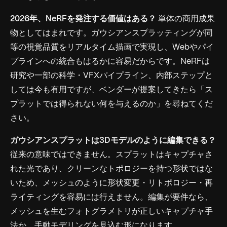
2026年、NeRFを発注する価値はある？
単体の商用成果
物としてはまれです。ガウシアンスプラッティングが同
等の視覚品質をリアルタイム描画で実現し、Webやパイ
プラインへの統合もはるかに容易だからです。NeRFは
研究や一部の科学・VFXパイプライン、内部ステップと
しては今も有用ですが、ベンダーが提案してきたら「ス
プラットでは得られない何を与えるのか」を尋ねてくだ
さい。
ガウシアンスプラットは3Dモデルのように編集できる？
従来の意味ではできません。スプラットはキャプチャさ
れた光であり、クリーンなトポロジーを持つ形状ではな
いため、メッシュのように形状変更・リトポロジー・再
ライティングを容易には行えません。編集が要件なら、
メッシュを生むフォトグラメトリが正しいキャプチャ手
法か、手動モデリングを見込む形になります。