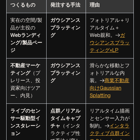
つくるもの
発注する手法
理由
実在の空間/製
ガウシアンス
フォトリアル＋リ
品が主役の
プラッティン
アルタイム＋
Webランディ
グ
Web親和。→
ガ
ング/製品ペー
ウシアンスプラッ
ジ
ティング×LP
不動産マーケ
ガウシアンス
滑らかな移動とフ
ティング
（プ
プラッティン
ォトリアルな内
レリース、投
グ
装。→
商業不動産
資家向けツア
向けGaussian
ー、内見）
Splatting
ライブのセン
点群／リアル
リアルタイム描画
サー駆動型イ
タイムキャプ
とセンサー入力が
ンスタレーシ
チャ
（インタ
制約。→
インタラ
ョン
ラクティブ性
クティブ点群イン