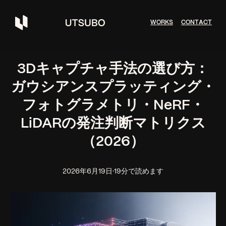
W
O
R
K
S
C
O
N
T
A
C
T
3Dキャプチャ手法の選び方：
ガウシアンスプラッティング・
フォトグラメトリ・NeRF・
LiDARの発注判断マトリクス
（2026）
2026年6月19日
·
19分で読めます