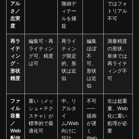
アル
微細デ
ではフォ
さ／
ィテー
トリアル
忠実
ルを捕
不可
度
捉
再ラ
編集可・再
再ライ
編集
測量精度
イテ
ライティン
ティン
ほぼ
の形状、
ィン
グ可、精度
グ限定
不
単体では
グ・
は可
的、形
可、
再ライテ
形状
状は近
形状
ィング不
精度
似
は近
可
似
ファ
重い（メッ
中。リ
不可
生は超重
イル
シュ＋テク
アルタ
——
量、Web
容量
スチャ）が
イ
描画
化に重い
／
標準的で最
ム/Web
が遅
処理が必
Web
適化可
向けに
く
要
配信
設計
Web