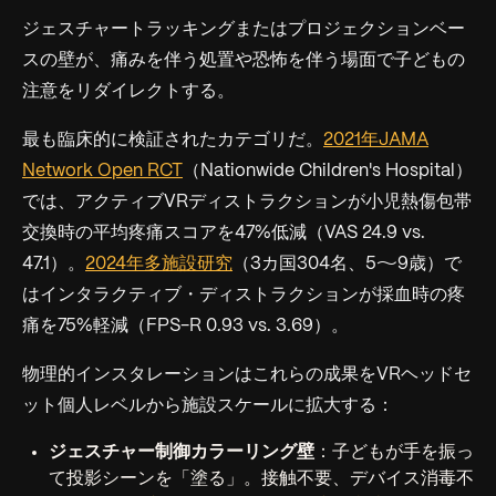
ジェスチャートラッキングまたはプロジェクションベー
スの壁が、痛みを伴う処置や恐怖を伴う場面で子どもの
注意をリダイレクトする。
最も臨床的に検証されたカテゴリだ。
2021年JAMA
Network Open RCT
（Nationwide Children's Hospital）
では、アクティブVRディストラクションが小児熱傷包帯
交換時の平均疼痛スコアを47%低減（VAS 24.9 vs.
47.1）。
2024年多施設研究
（3カ国304名、5〜9歳）で
はインタラクティブ・ディストラクションが採血時の疼
痛を75%軽減（FPS-R 0.93 vs. 3.69）。
物理的インスタレーションはこれらの成果をVRヘッドセ
ット個人レベルから施設スケールに拡大する：
ジェスチャー制御カラーリング壁
：子どもが手を振っ
て投影シーンを「塗る」。接触不要、デバイス消毒不