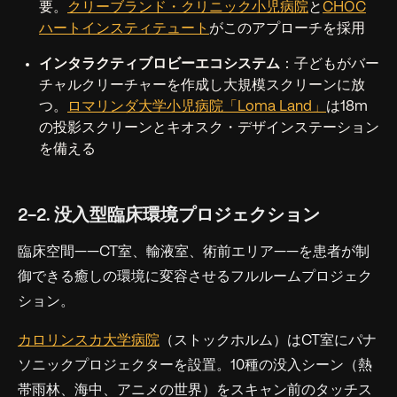
要。
クリーブランド・クリニック小児病院
と
CHOC
ハートインスティテュート
がこのアプローチを採用
インタラクティブロビーエコシステム
：子どもがバー
チャルクリーチャーを作成し大規模スクリーンに放
つ。
ロマリンダ大学小児病院「Loma Land」
は18m
の投影スクリーンとキオスク・デザインステーション
を備える
2-2. 没入型臨床環境プロジェクション
臨床空間——CT室、輸液室、術前エリア——を患者が制
御できる癒しの環境に変容させるフルルームプロジェク
ション。
カロリンスカ大学病院
（ストックホルム）はCT室にパナ
ソニックプロジェクターを設置。10種の没入シーン（熱
帯雨林、海中、アニメの世界）をスキャン前のタッチス