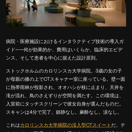
病院・医療施設におけるインタラクティブ技術の導入ガ
イド——何が効果的か、費用はいくらか、臨床的エビデ
ンス、そして患者を中心に据えた設計原則。
ストックホルムのカロリンスカ大学病院。3歳の女の子
が母親の膝の上でCTスキャナー室に座っている。壁一面
に熱帯雨林が投影され、オオハシが枝に止まり、天井を
滝が流れ、鳥のさえずりが空間を満たす。この環境は、
入室前にタッチスクリーンで彼女自身が選んだものだ。
スキャンは4分で完了。鎮静なし。麻酔なし。涙なし。
これは
カロリンスカ大学病院の没入型CTスイート
だ。テ