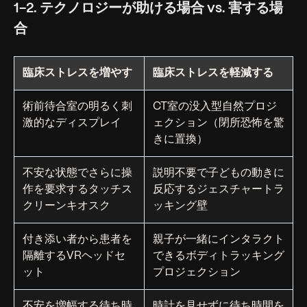
1-2. テクノロジーが助ける場合 vs. 害する場
合
臨床ストレスを増やす
臨床ストレスを軽減する
術前待合室の明るく刺
CT室の没入型自然プロジ
激的なディスプレイ
ェクション（閉所恐怖を驚
きに置換）
不安な状態でさらに操
説明不要で子どもの動きに
作を要求するタッチス
反応するジェスチャートラ
クリーンキオスク
ッキング壁
付き添い者から患者を
親子が一緒にインタラクト
隔離するVRヘッドセ
できるボディトラッキング
ット
プロジェクション
不安を増幅する待ち時
時計を見せずに待ち時間を