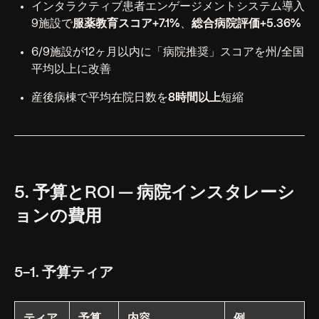
インタラクティブ患者エンゲージメントシステム導入
9施設で
服薬教育スコア+7.1%
、
総合病院評価+5.36%
6/9施設が12ヶ月以内に「病院推奨」スコアを州/全国
平均以上に改善
産後病棟で平均在院日数を
8時間以上
短縮
5. 予算とROI — 病院インスタレーシ
ョンの費用
5-1. 予算ティア
ティア
予算
内容
例