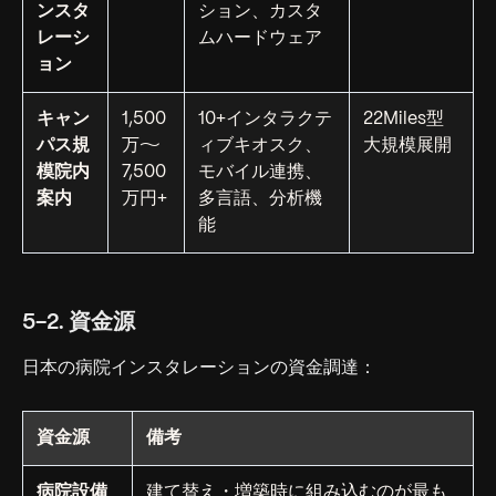
ンスタ
ション、カスタ
レーシ
ムハードウェア
ョン
キャン
1,500
10+インタラクテ
22Miles型
パス規
万〜
ィブキオスク、
大規模展開
模院内
7,500
モバイル連携、
案内
万円+
多言語、分析機
能
5-2. 資金源
日本の病院インスタレーションの資金調達：
資金源
備考
病院設備
建て替え・増築時に組み込むのが最も