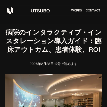
W
O
R
K
S
C
O
N
T
A
C
T
病院のインタラクティブ・イン
スタレーション導入ガイド：臨
床アウトカム、患者体験、ROI
2026年2月28日
·
17分で読めます