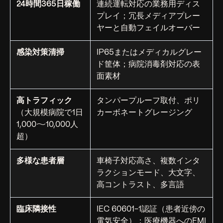
24時間365日稼働
連続運転対応の業務用ディス
プレイ；冗長メディアプレー
ヤーと自動フェイルオーバー
感染対策清掃
IP65またはメディカルグレー
ド筐体；病院消毒剤対応の表
面素材
高トラフィック
タンパープルーフ取付、ポリ
（大規模病院で1日
カーボネートグレージング
1,000〜10,000人
超）
多様な患者層
車椅子対応高さ、複数インタ
ラクションモード、大文字、
高コントラスト、多言語
臨床隣接性
IEC 60601-1認証（患者近傍の
電気安全）；医療機器へのEMI