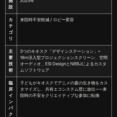
開
2023年
設
カ
来院時不安軽減 / ロビー変容
テ
ゴ
リ
主
3つのキオスク「デザインステーション」+
要
18m没入型プロジェクションスクリーン、空間
技
オーディオ、ESI DesignとNBBJによるカスタ
術
ムソフトウェア
臨
子どもがキオスクでアニメの森の生き物をカス
床
タマイズし、共有エコシステム壁に放出——来
イ
院時の不安をクリエイティブな参加に転換
ン
パ
ク