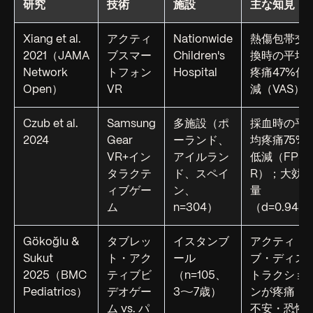
研究
技術
施設
主な知見
Xiang et al.
アクティ
Nationwide
熱傷包帯交
2021（JAMA
ブスマー
Children's
換時の平均
Network
トフォン
Hospital
疼痛47%低
Open）
VR
減（VAS）
Czub et al.
Samsung
多施設（ポ
採血時の平
2024
Gear
ーランド、
均疼痛75%
VR+イン
アイルラン
低減（FPS-
タラクテ
ド、スペイ
R）；大効
ィブゲー
ン、
量
ム
n=304）
（d=0.948
Gökoğlu &
タブレッ
イスタンブ
アクティ
Sukut
ト・アク
ール
ブ・ディス
2025（BMC
ティブビ
（n=105、
トラクショ
Pediatrics）
デオゲー
3〜7歳）
ンが疼痛・
ム vs. パ
不安・恐怖