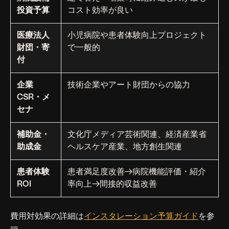
投資予算
コスト効率が良い
医療法人
小児病院や患者体験向上プロジェクト
財団・寄
で一般的
付
企業
技術企業やアート財団からの協力
CSR・メ
セナ
補助金・
文化庁メディア芸術関連、経済産業省
助成金
ヘルスケア産業、地方創生関連
患者体験
患者満足度改善→病院機能評価・紹介
ROI
率向上→間接的収益改善
費用対効果の詳細は
インスタレーション予算ガイド
を参