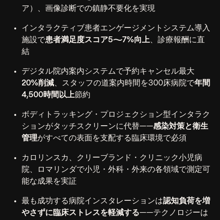
ア）、画像診断での鎮静不要化を実現
インタラクティブ患者エンゲージメントシステム導入
施設で
患者満足度スコア5〜7%向上
、診療報酬に直
結
デジタル院内案内システムで予約キャンセル最大
20%削減
、スタッフの道案内時間を300床病院で
年間
4,500時間以上
節約
ボディトラッキング・プロジェクション型インタラク
ションがタッチスクリーンに代替——
感染対策と衛生
管理
がすべての表面を支配する臨床環境で必須
カロリンスカ、クリーブランド・クリニック小児病
院、ロマリンダで小児・外科・外来の各領域で測定可
能な成果を実証
最も成功する病院インスタレーションは
認知負荷を増
やさずに臨床ストレスを軽減する
——テクノロジーは