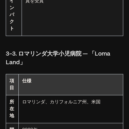
イ
賞を受賞
ン
パ
ク
ト
3-3. ロマリンダ大学小児病院 — 「Loma
Land」
項
仕様
目
所
ロマリンダ、カリフォルニア州、米国
在
地