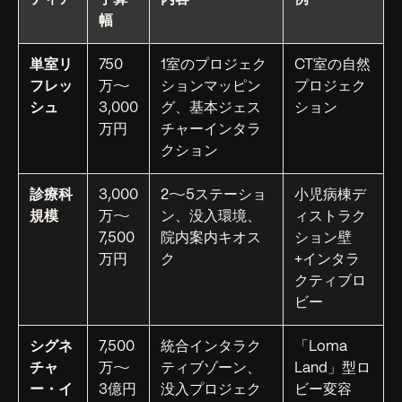
幅
単室リ
750
1室のプロジェク
CT室の自然
フレッ
万〜
ションマッピン
プロジェク
シュ
3,000
グ、基本ジェス
ション
万円
チャーインタラ
クション
診療科
3,000
2〜5ステーショ
小児病棟デ
規模
万〜
ン、没入環境、
ィストラク
7,500
院内案内キオス
ション壁
万円
ク
+インタラ
クティブロ
ビー
シグネ
7,500
統合インタラク
「Loma
チャ
万〜
ティブゾーン、
Land」型ロ
ー・イ
3億円
没入プロジェク
ビー変容