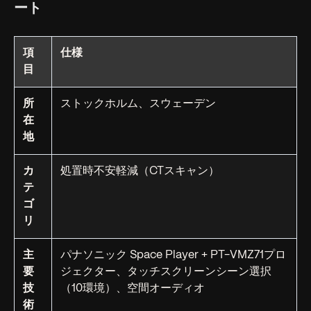
ート
項
仕様
目
所
ストックホルム、スウェーデン
在
地
カ
処置時不安軽減（CTスキャン）
テ
ゴ
リ
主
パナソニック Space Player + PT-VMZ71プロ
要
ジェクター、タッチスクリーンシーン選択
技
（10環境）、空間オーディオ
術