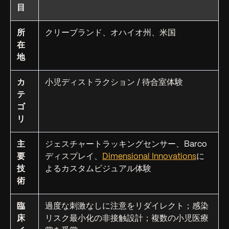
目
所
クリーブランド、オハイオ州、米国
在
地
カ
小児ディストラクション / 待合室体験
テ
ゴ
リ
主
ジェスチャートラッキングセンサー、Barco
要
ディスプレイ、
Dimensional Innovations
に
技
よるカスタムビジュアル体験
術
臨
過度な刺激なしに注意をリダイレクト；感染
床
リスク最小化の非接触設計；複数の小児医療