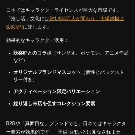
日本ではキャラクターライセンスが巨大な市場です。
「推し活」文化には
約1,400万人が関わり、市場規模は
3.5兆円
に達します。
効果的なキャラクター活用：
既存IPとのコラボ
（サンリオ、ポケモン、アニメ作品
など）
オリジナルブランドマスコット
（個性とバックストー
リー付き）
アクティベーション限定バリエーション
繰り返し来店を促すコレクション要素
B2Bや「真面目な」ブランドでも、日本ではキャラクタ
ー要素が効果的です——子供っぽいとは見なされませ