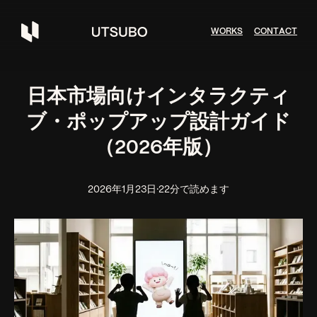
W
O
R
K
S
C
O
N
T
A
C
T
日本市場向けインタラクティ
ブ・ポップアップ設計ガイド
（2026年版）
2026年1月23日
·
22分で読めます