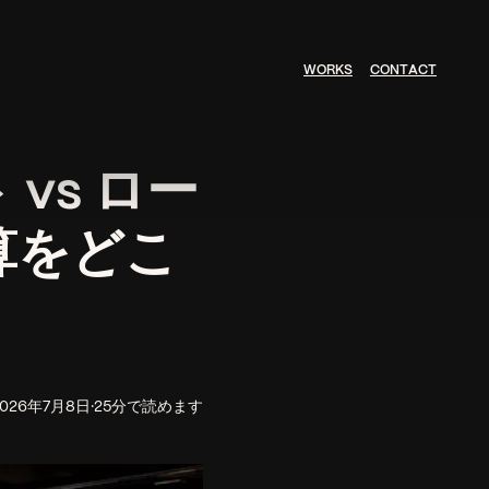
W
O
R
K
S
C
O
N
T
A
C
T
vs ロー
算をどこ
2026年7月8日
·
25分で読めます