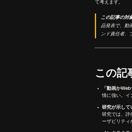
て考えます。
この記事の対
品発表で、動
ンド責任者、
この記
「動画かWe
情に強い。イ
研究が示して
研究では、評
ーザビリティ