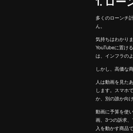
1. 
多くのローンチ
ん。
気持ちはわかり
YouTubeに
は、インフラの
しかし、高価な
人は動画を見た
します。スマホ
か、別の誰か向
動画に予算を使い
画、3つの訴求
入を動かす商品