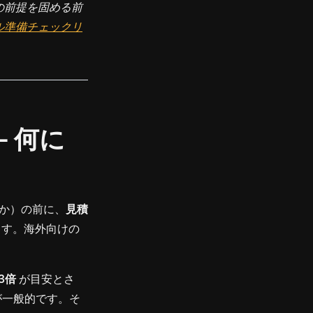
の前提を固める前
ル準備チェックリ
— 何に
か）の前に、
見積
ます。海外向けの
〜3倍
が目安とさ
が一般的です。そ