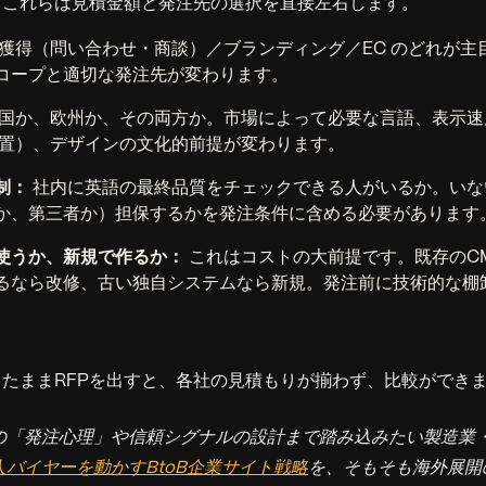
。これらは見積金額と発注先の選択を直接左右します。
獲得（問い合わせ・商談）／ブランディング／EC のどれが主
コープと適切な発注先が変わります。
国か、欧州か、その両方か。市場によって必要な言語、表示速
配置）、デザインの文化的前提が変わります。
制：
社内に英語の最終品質をチェックできる人がいるか。いな
か、第三者か）担保するかを発注条件に含める必要があります
使うか、新規で作るか：
これはコストの大前提です。既存のC
るなら改修、古い独自システムなら新規。発注前に技術的な棚
たままRFPを出すと、各社の見積もりが揃わず、比較ができ
の「発注心理」や信頼シグナルの設計まで踏み込みたい製造業
人バイヤーを動かすBtoB企業サイト戦略
を、そもそも海外展開