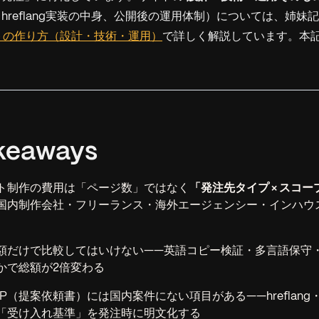
hreflang実装の中身、公開後の運用体制）については、姉妹
トの作り方（設計・技術・運用）
で詳しく解説しています。本
keaways
ト制作の費用は「ページ数」ではなく
「発注先タイプ × スコー
国内制作会社・フリーランス・海外エージェンシー・インハウ
額だけで比較してはいけない——英語コピー検証・多言語保守
かで総額が2倍変わる
P（提案依頼書）には国内案件にない項目がある——hreflang
「受け入れ基準」を発注時に明文化する