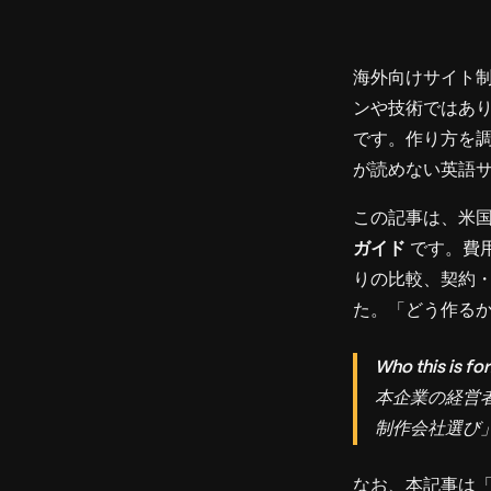
海外向けサイト
ンや技術ではあ
です。作り方を
が読めない英語
この記事は、米国
ガイド
です。費
りの比較、契約
た。「どう作る
Who this is for
本企業の経営
制作会社選び
なお、本記事は