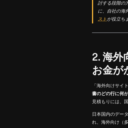
討する段階の
に、自社の海
スト
が役立ち
2. 海
お金が
「海外向けサイ
書のどの行に何
見積もりには、
日本国内のデー
れ、海外向け（