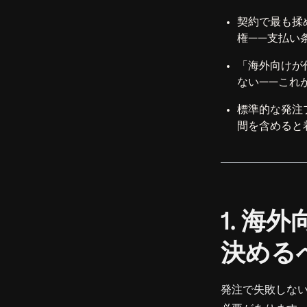
契約で最も揉
権——支払い
「海外向けが
ない——これ
標準的な発注プ
間を含めると
1. 
決める
発注で失敗しない