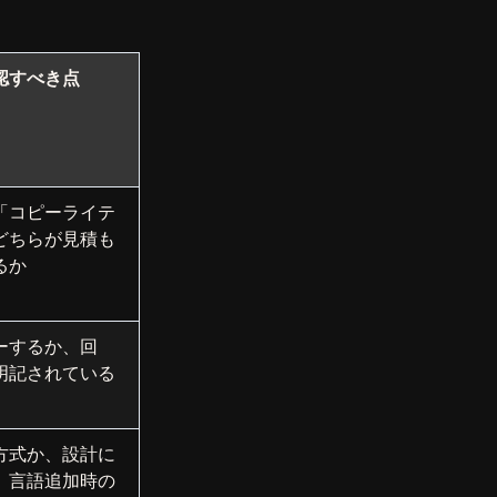
認すべき点
「コピーライテ
どちらが見積も
るか
ーするか、回
明記されている
方式か、設計に
。言語追加時の