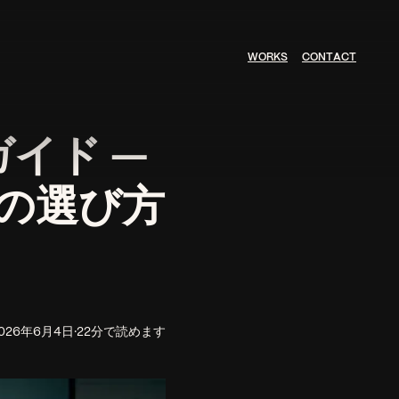
W
O
R
K
S
C
O
N
T
A
C
T
イド —
の選び方
026年6月4日
·
22分で読めます