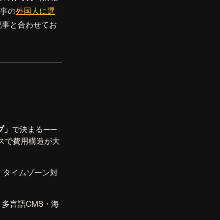
記事の
外国人に選
記事と合わせてお
プ」
で決まる——
スで費用構造が大
・タイムゾーン対
・多言語CMS・海