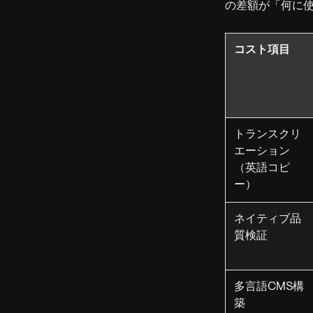
の差額が「何に
コスト項目
トランスクリ
エーション
（英語コピ
ー）
ネイティブ品
質検証
多言語CMS構
築