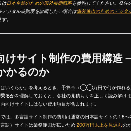
方は
日本企業のための海外展開戦略
を参照してください。発注
外デジタル成熟度を診断したい場合は
海外進出のためのデジタ
ます。
外向けサイト制作の費用構造 
かかるのか
トはいくらか」を考えるとき、予算帯（◯◯万円で何が作れる
が乗るか
を理解しておくと、各社の見積もりを正しく読み解け
国内向けサイトにはない費用項目が含まれます。
タでは、多言語サイト制作の費用は通常の日本語サイトの
1.5
多言語）サイトは業務範囲が広いため
200万円以上を見込む
の