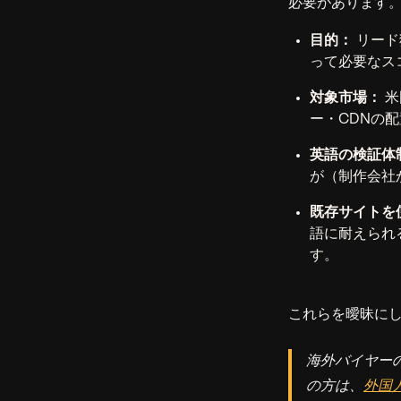
必要があります
目的：
リード
って必要なス
対象市場：
米
ー・CDNの
英語の検証体
が（制作会社
既存サイトを
語に耐えられ
す。
これらを曖昧にし
海外バイヤー
の方は、
外国