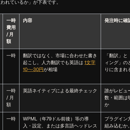
使われているか」が下表です。
一時
内容
発注時に確
費用
/ 月
額
一時
翻訳ではなく、市場に合わせた書き
「翻訳」と
起こし。人力翻訳でも英語は
1文字
ィング」の
10〜30円
が相場
りに含まれ
一時
英語ネイティブによる最終チェック
誰がレビュ
/ 月
数・範囲は
額
か
一時
WPML（年79ドル前後）等の導
プラグイン
入・設定、または多言語ヘッドレス
組み込むか