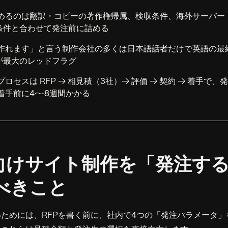
めるのは翻訳・コピーの著作権帰属、検収条件、海外サーバー
条件と合わせて発注前に詰める
作れます」と言う制作会社の多くは日本語話者だけで英語の最
が最大のレッドフラグ
ロセスは RFP → 相見積（3社）→ 評価 → 契約 → 着手で
着手前に4〜8週間かかる
海外向けサイト制作を「発注す
べきこと
ためには、RFPを書く前に、社内で4つの「発注パラメータ」