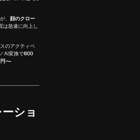
が、
顔のクロー
質は急速に向上し
ースのアクティベ
／AI変換で
600
0万円〜
レーショ