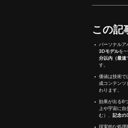
この記
パーソナルア
3Dモデル
を―
分以内（最速
す。
価値は技術で
成コンテンツ
わります。
効果が出る6
上や宇宙に自
む）、
記念の
現実的な処理