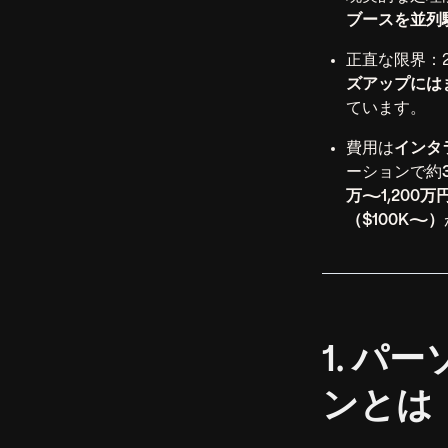
ブースを並列
正直な限界：2
ズアップには
ています。
費用は
インタ
ーションで約
万〜1,200万
（$100K〜）
1. 
ンとは