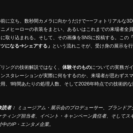
前に立ち、数秒間カメラに向かうだけで――フォトリアルな3
アニメヒーローの衣装をまとい、あるいはこれまでの来場者全
に取り込まれる。そして、その画像をSNSに投稿する。この
ンツになる→シェアする」
という流れこそが、受け身の展示を行
ダリングの技術解説ではなく、
体験そのもの
についての実務ガ
インスタレーションが実際に何をするのか、来場者が思わずス
用、1時間あたりの処理人数、そして2026年時点での技術的
象読者：
ミュージアム・展示会のプロデューサー、ブランドア
ケティング担当者、イベント・キャンペーン責任者、そしてスキャ
中のIP・エンタメ企業。