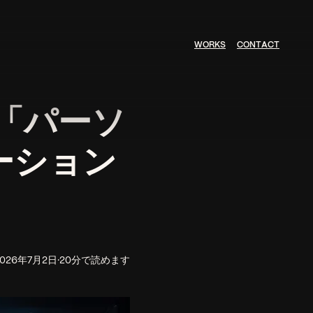
W
O
R
K
S
C
O
N
T
A
C
T
る「パーソ
ーション
2026年7月2日
·
20分で読めます