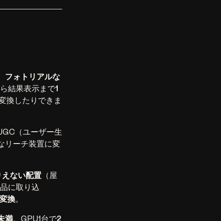
、
フォトリアルな
から結果表示まで
1
で変換したりできま
UGC（ユーザー生
なリーチ装置に変
りえない配置
（屋
作品に取り込
I変換
。
未満
。GPU1台で
2