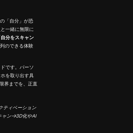
Dの「自分」が恐
員と一緒に無限に
「自分をスキャン
列のできる体験
イドです。パーソ
マホを取り出す具
な限界までを、正直
クティベーション
ン→3D化やAI