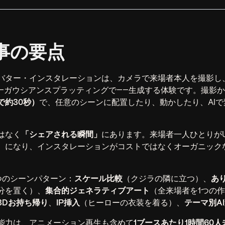
事の要点
バター・インスタレーションは、カメラで来場者本人を撮影し
―ガウシアンスプラッティングで――生成する体験です。撮影
で約30秒）
で、任意のシーンに配置したり、動かしたり、AI
はなく
「シェアされる瞬間」
にあります。来場者一人ひとりが
）になり、インスタレーションがコストではなくオーガニック
つのシーンパターン：
スケール比較
（クジラの隣に立つ）、
あ
分を置く）、
集合的ジェネラティブアート
（全来場者を1つの
3Dお持ち帰り
、
IP挿入
（ヒーローの衣装を着る）、
テーマ別A
能力は、アニメーション再生も含めて
1ブースあたり1時間60人