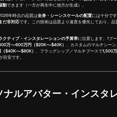
駆動
できます（一方が再生中に他方が生成）。
026年時点の品質は
全身・シーンスケールの配置
には十分です
まだ非対応
です。この技術は品質より速度を優先しており、品
ラクティブ・インスタレーションの予算帯
に位置します。1ブ
300万〜600万円（$20K〜$40K）
、カスタムのマルチシーン
円（$40K〜$80K）
、フラッグシップ／マルチブースで
1,50
が目安です。
パーソナルアバター・インスタ