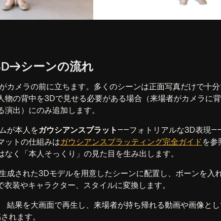
影→3D→シーンの流れ
がカメラの前に立ちます。多くのシーンは正面写真だけで十分
人物の背中を3Dで見せる必要がある場合（来場者がカメラに
る演出）にのみ追加します。
ムが本人を
ガウシアンスプラット
――フォトリアルな3D表現―
マットの仕組みは
ガウシアンスプラッティング完全ガイド
を参
はなく「本人そっくり」の見た目を生み出します。
生成された3Dモデルを用意したシーンに配置し、ボーンを入
Iで衣装やキャラクター、スタイルに変換します。
。
結果を大画面で再生し、来場者が持ち帰れる動画や画像とし
稿されます。