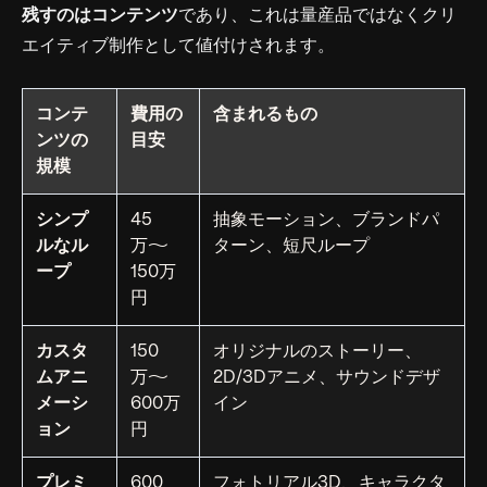
残すのはコンテンツ
であり、これは量産品ではなくクリ
エイティブ制作として値付けされます。
コンテ
費用の
含まれるもの
ンツの
目安
規模
シンプ
45
抽象モーション、ブランドパ
ルなル
万〜
ターン、短尺ループ
ープ
150万
円
カスタ
150
オリジナルのストーリー、
ムアニ
万〜
2D/3Dアニメ、サウンドデザ
メーシ
600万
イン
ョン
円
プレミ
600
フォトリアル3D、キャラクタ