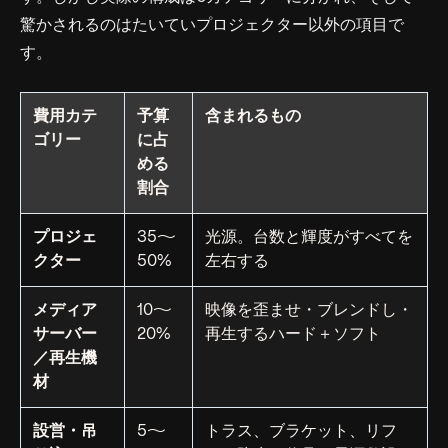
驚かされるのはたいていプロジェクター
以外
の項目で
す。
費用カテ
予算
含まれるもの
ゴリー
に占
める
割合
プロジェ
35〜
光源。台数と輝度がすべてを
クター
50%
左右する
メディア
10〜
映像を歪ませ・ブレンドし・
サーバー
20%
再生するハード＋ソフト
／再生機
材
設営・吊
5〜
トラス、ブラケット、リフ