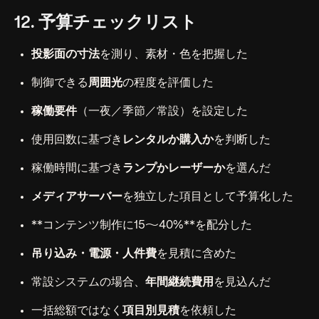
12. 予算チェックリスト
投影面の寸法
を測り、素材・色を把握した
制御できる
周囲光
の程度を評価した
稼働要件
（一夜／季節／常設）を設定した
使用回数に基づき
レンタルか購入か
を判断した
稼働時間に基づき
ランプかレーザーか
を選んだ
メディアサーバー
を独立した項目として予算化した
**コンテンツ制作に15〜40%**を配分した
吊り込み・電源・人件費
を見積に含めた
常設システムの場合、
年間継続費用
を見込んだ
一括総額ではなく
項目別見積
を依頼した