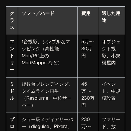
ク
ソフト／ハード
費用
適した用
ラ
途
ス
エ
1台投影、シンプルなマ
5万〜
オブジェ
ン
ッピング（高性能
30万
クト投
ト
Mac/PC上の
円
影、小規
リ
MadMapperなど）
模屋内
ー
ミ
複数台ブレンディング、
45
イベン
ド
タイムライン再生
万〜
ト、中規
ル
（Resolume、中位サー
230万
模設置
バー）
円
プ
ショー級メディアサーバ
230
ファサー
ロ
ー（disguise、Pixera、
万〜
ド、放