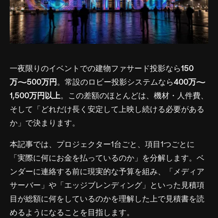
一夜限りのイベントでの建物ファサード投影なら
150
万〜500万円
。常設のロビー投影システムなら
400万〜
1,500万円以上
。この差額のほとんどは、機材・人件費、
そして「どれだけ長く安定して上映し続ける必要がある
か」で決まります。
本記事では、プロジェクター1台ごと、項目1つごとに
「実際に何にお金を払っているのか」を分解します。ベ
ンダーに連絡する前に現実的な予算を組み、「メディア
サーバー」や「エッジブレンディング」といった見積項
目が総額に何をしているのかを理解した上で見積書を読
めるようになることを目指します。