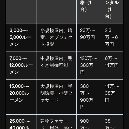
格（1
ンタル
台）
（1
台）
3,000〜
小規模屋内、暗
23万〜
2.3
5,000ルー
室、オブジェク
90万円
万〜6
メン
ト投影
万円
7,000〜
中規模屋内、明
120万〜
6万〜
12,000ルー
るさ制御可能
380万
14万円
メン
円
15,000〜
大規模屋内、半
380
14万〜
20,000ル
明環境、小型フ
万〜
38万
ーメン
ァサード
900万
円
円
25,000〜
建物ファサー
900
38
40,000ル
ド、屋外、高い
万〜
万〜