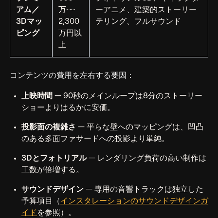
アム／
万〜
ーアニメ、建築的ストーリー
3Dマッ
2,300
テリング、フルサウンド
ピング
万円以
上
コンテンツの費用を左右する要因：
上映時間
— 90秒のメインループは8分のストーリー
ショーよりはるかに安価。
投影面の複雑さ
— 平らな壁へのマッピングは、凹凸
のある多面ファサードへの投影より単純。
3Dとフォトリアル
— レンダリング負荷の高い制作は
工数が倍増する。
サウンドデザイン
— 専用の音響トラックは独立した
予算項目（
インスタレーションのサウンドデザインガ
イド
を参照）。