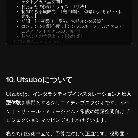
ェクト／没入型空間]
おおよその投影面サイズ：[寸法]
制御できる周囲光：[完全暗転／薄暗い／明るい・日
光あり]
期間：[一夜限り／季節／常時オンの常設]
コンテンツの野心度：[シンプルループ／カスタムア
ニメ／フォトリアル3Dショー]
おおよその予算上限：[あれば]
以下を手伝ってください：
必要なプロジェクター台数と輝度（ルーメン）の見
積もり
予算を6つの標準項目（プロジェクター、メディアサ
ーバー、吊り込み、コンテンツ、人件費、予備費）
に分け、概算レンジを提示
ハードウェアをレンタルすべきか購入すべきかの判
断
10. Utsuboについて
見積を取る際にベンダーへ尋ねるべき上位3つの質問
Utsuboは、
インタラクティブインスタレーションと没入
型体験
を専門とするクリエイティブスタジオです。イベ
ント・リテール・ミュージアム・常設の建築空間向けプ
ロジェクションマッピングも手がけています。
私たちは技術中立で、予算に対して正直です。投影面・