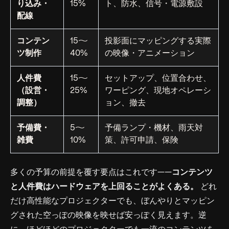
り込み・
15%
ト、防水、信号・電源敷設
配線
コンテン
15〜
投影面にマッピングする実際
ツ制作
40%
の映像・アニメーション
人件費
15〜
セットアップ、位置合わせ、
（設営・
25%
ワーピング、現地オペレーシ
調整）
ョン、撤去
予備費・
5〜
予備ランプ・機材、雨天対
雑費
10%
策、許可申請、保険
多くの予算の前提を覆す要点はこれです——
コンテンツ
と人件費はハードウェアを上回ることがよくある。
どれ
だけ高性能なプロジェクターでも、ぼんやりとマッピン
グされた空っぽの映像を映せば安っぽく見えます。逆