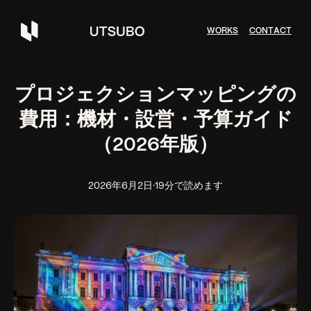
W
O
R
K
S
C
O
N
T
A
C
T
プロジェクションマッピングの
費用：機材・設営・予算ガイド
（2026年版）
2026年6月2日
·
19分で読めます