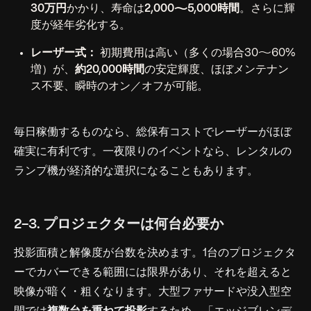
30万円
かかり、寿命は
2,000〜5,000時間
。さらに輝
度が経年劣化する。
レーザー式：
初期費用は高い（多くの場合30〜60%
増）が、
約20,000時間
の安定輝度、ほぼメンテナン
ス不要、瞬時のオン／オフが可能。
毎日稼働するものなら、総保有コストでレーザーがほぼ
確実に有利です。一夜限りのイベントなら、レンタルの
ランプ機が経済的な選択になることもあります。
2-3. プロジェクターは何台必要か
投影面積と解像度が台数を決めます。1台のプロジェクタ
ーでカバーできる範囲には限界があり、それを超えると
映像が暗く・粗くなります。大型ファサードや没入型空