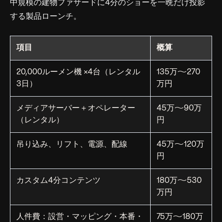
中規模の建物ファサードに4分のショーを一晩だけ投影
する製品ローンチ。
項目
概算
20,000ルーメン機 ×4台（レンタル
135万〜270
3日）
万円
メディアサーバー＋オペレーター
45万〜90万
（レンタル）
円
吊り込み、リフト、電源、配線
45万〜120万
円
カスタム4分コンテンツ
180万〜530
万円
人件費：設営・マッピング・本番・
75万〜180万