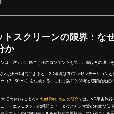
る
フラットスクリーンの限界：なぜ
分か
ーンは「窓」だ。向こう側のコンテンツを覗く。脳はその違い
されたEEG研究によると、3D環境は2Dプレゼンテーション
ー（21-30 Hz）を生成する。これは認知的関与と感情的覚醒
mpt-Broersらによる
Virtual Reality誌の研究
では、VR宇宙旅行
ビュー・エフェクト」の瞬間にベータ波とガンマ波の有意な低
適応するために内部モデルを積極的に再構築していることを示す。