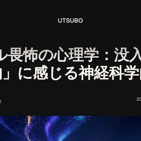
ル畏怖の心理学：没入
物」に感じる神経科学
2
社