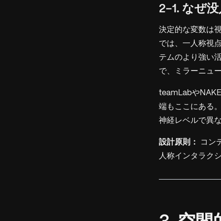
2-1. な
決定的な変数は視点だ
では、一人称視
テムのより強い活
で、ミラーニュ
teamLabやN
端もここにある
神経レベルで異
設計原則：
コン
人称インタラク