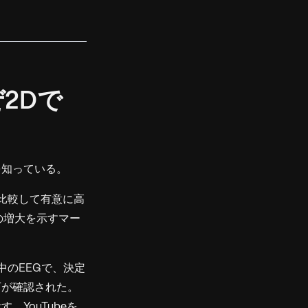
2Dで
を知っている。
と比較して有意に高
の増大を示すマー
中のEEGで、決定
下が確認された。
YouTubeを