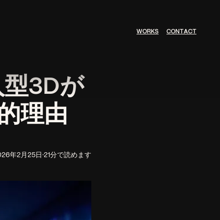
W
O
R
K
S
C
O
N
T
A
C
T
型3Dが
的理由
026年2月25日
·
21分で読めます