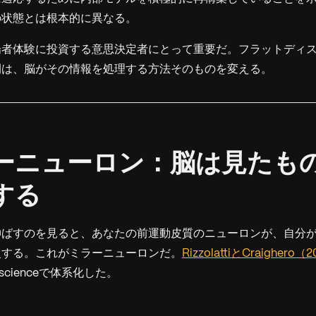
の状態とは根本的に異なる。
場者体験に投資する意思決定者にとって重要だ。フラットディ
間は、脳がその情報を処理する方法そのものを変える。
ミラーニューロン：脳は見たも
する
伸ばすのを見ると、あなたの前運動皮質のニューロンが、自分
火する。これがミラーニューロンだ。
RizzolattiとCraighero（
science
で体系化した。