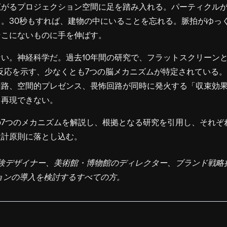
広がるプロジェクション空間に足を踏み入れる。パーティクル
。30秒もすれば、建物の中にいることを忘れる。脈拍がゆっ
そこにないものに手を伸ばす。
い。神経科学だ。過去10年間の研究で、フラットスクリーン
反応を示す、少なくとも7つの脳メカニズムが特定されている
回路、空間的プレゼンス、畏怖回路が同時に発火する「収束効
も再現できない。
の7つのメカニズムを解説し、根拠となる研究を引用し、それぞ
設計原則に落とし込む。
験デザイナー、美術館・博物館のディレクター、ブランド戦略
ョンの導入を検討するすべての方。