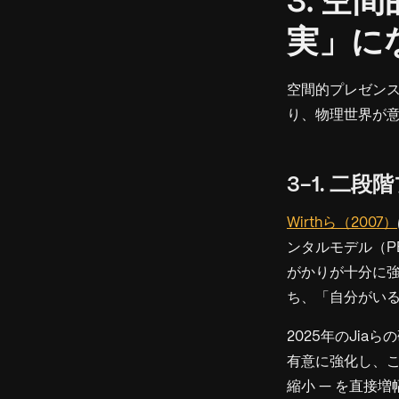
3. 
実」に
空間的プレゼンス
り、物理世界が
3-1. 二
Wirthら（2007）
ンタルモデル（PERF
がかりが十分に
ち、「自分がい
2025年のJia
有意に強化し、こ
縮小 — を直接