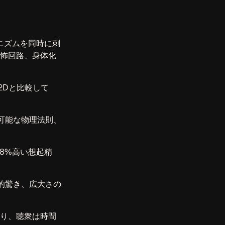
ニズムを同時に刺
畏怖回路、身体化
2Dと比較して
可能な物理法則、
8%高い想起精
的驚き、広大さの
あり、聴衆は時間