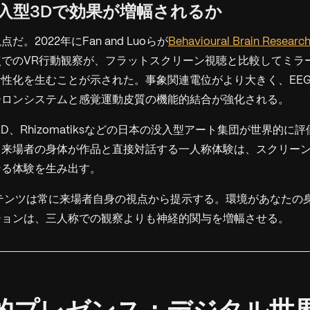
ぜ没入型3Dで効果が増幅されるか
。2022年にFan and Luoらが
Behavioural Brain Researc
点でのVR行動観察が、フラットスクリーン視聴と比較してミラ
性化を生むことが示された。事象関連電位がより大きく、EE
ーロンシステムと感覚運動皮質の機能的結合が強化される。
AKED、Rhizomatiksなどの日本の没入型アート集団が世界的
。来場者の身体が作品と直接対話する一人称体験は、スクリー
なる体験を生み出す。
テンツは常に来場者自身の視点から提示する。環境が
あなたの
ションは、三人称での観察よりも神経的関与を増幅させる。