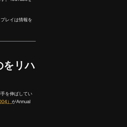
スプレイは情報を
のをリハ
が手を伸ばしてい
2004）
が
Annual