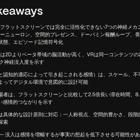
keaways
、フラットスクリーンでは完全に活性化できない7つの神経メカ
ミラーニューロン、空間的プレゼンス、ドーパミン報酬ループ、
状態、エピソード記憶符号化
3Dは2Dよりベータ帯域の脳活動が高く、VRは同一コンテンツの
ーク神経没入度を示す
と認知的適応によって引き起こされる感情）は、スケール、不
よってデジタル環境で意図的に設計可能
場者は、フラットスクリーンと比較して2.5倍長い滞在時間、8.
強い感情的つながりを示す
は具体的な設計原則に対応：一人称視点、空間的豊かさ、段階
探索
 — 没入は感情を増幅するが事実の想起を低下させる可能性が