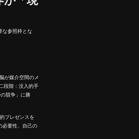
界が「現
要な参照枠とな
脳が媒介空間のメ
する。第二段階：没入的手
枠の競争」に勝
空間的プレゼンスを
の必要性、自己の