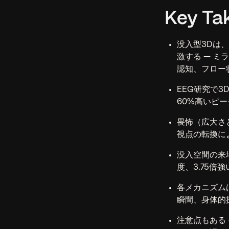
Key Ta
没入型3Dは
激する — 
認知、フロー
EEG研究で
60%高いピ
畏怖（広大さ
視点の転換に
没入空間の来
度、3.75倍
各メカニズム
瞬間、身体的
注意点もある