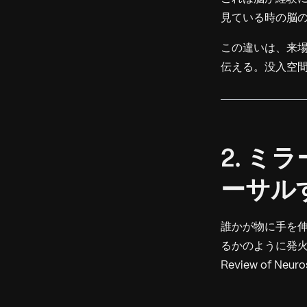
見ている時の脳
この違いは、来
伝える。没入空
2. 
ーサル
誰かが物に手を
るかのように発
Review of Neuro