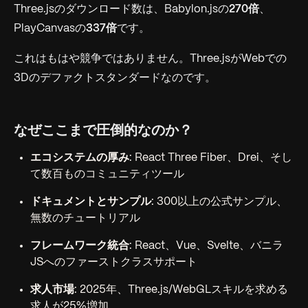
Three.jsのダウンロード数は、Babylon.jsの
270倍
、
PlayCanvasの
337倍
です。
これはもはや競争ではありません。Three.jsがWebでの
3Dのデファクトスタンダードなのです。
なぜここまで圧倒的なのか？
エコシステムの厚み
: React Three Fiber、Drei、そし
て数百ものコミュニティツール
ドキュメントとサンプル
: 300以上の公式サンプル、
無数のチュートリアル
フレームワーク統合
: React、Vue、Svelte、バニラ
JSへのファーストクラスサポート
求人市場
: 2025年、Three.js/WebGLスキルを求める
求人が25%増加