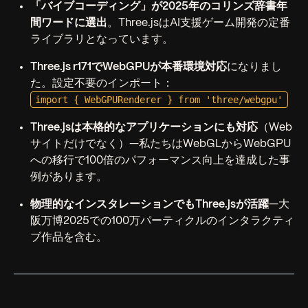
「バイブコーディング」が2025年のコリンズ辞書年
間ワードに選出
。Three.jsはAI支援ゲーム開発の定番
ライブラリとなっています。
Three.js r171でWebGPUが本番環境対応
になりまし
た。設定不要のインポート：
import { WebGPURenderer } from 'three/webgpu'
Three.jsは本格的なアプリケーションにも対応
（Web
サイトだけでなく）—私たちはWebGLからWebGPU
への移行で100倍のパフォーマンス向上を達成した事
例があります。
物理的なインスタレーションでもThree.jsが活躍
—大
阪万博2025での100万パーティクルのインタラクティ
ブ作品を含む。