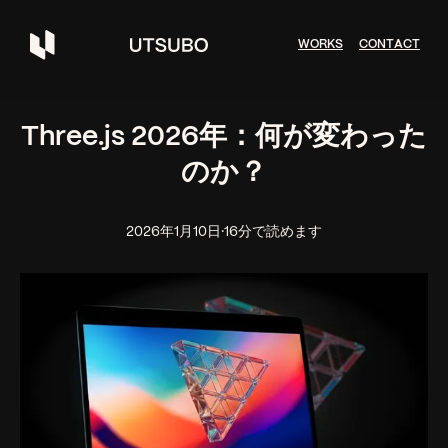
W
O
R
K
S
C
O
N
T
A
C
T
Three.js 2026年：何が変わった
のか？
2026年1月10日
·
16分で読めます