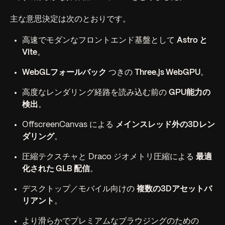
主な意思決定は次のとおりです。
高速でモダンなフロントエンド基盤として
Astro と
Vite
。
WebGLフォールバック
つきの
Three.js WebGPU
。
高度なレンダリング経路を読み込む前の
GPU能力の
検出
。
OffscreenCanvas による
メインスレッド外の3Dレン
ダリング
。
圧縮テクスチャと Draco ジオメトリ圧縮による
最適
化された GLB 配信
。
デスクトップ／モバイル向けの
複数の3Dアセットバ
リアント
。
より滑らかでプレミアムなブラウジングのための