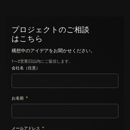
プロジェクトのご相談
はこちら
構想中のアイデアをお聞かせください。
1〜2営業日以内にご返信します。
会社名（任意）
Leave this field empty
お名前
*
メールアドレス
*