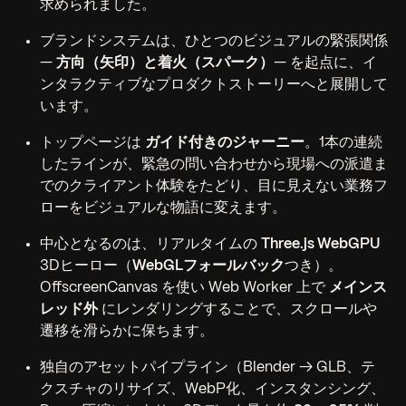
求められました。
ブランドシステムは、ひとつのビジュアルの緊張関係
—
方向（矢印）と着火（スパーク）
— を起点に、イ
ンタラクティブなプロダクトストーリーへと展開して
います。
トップページは
ガイド付きのジャーニー
。1本の連続
したラインが、緊急の問い合わせから現場への派遣ま
でのクライアント体験をたどり、目に見えない業務フ
ローをビジュアルな物語に変えます。
中心となるのは、リアルタイムの
Three.js WebGPU
3Dヒーロー（
WebGLフォールバック
つき）。
OffscreenCanvas を使い Web Worker 上で
メインス
レッド外
にレンダリングすることで、スクロールや
遷移を滑らかに保ちます。
独自のアセットパイプライン（Blender → GLB、テ
クスチャのリサイズ、WebP化、インスタンシング、