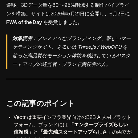
遷移、3Dデータ量を80〜95%削減する制作パイプライ
ンを構築。サイトは2026年5月21日に公開し、6月2日に
FWA of the Day
を受賞しました。
対象読者
：プレミアムなブランディング、新しいマー
ケティングサイト、あるいは Three.js / WebGPU を
使った高品質なモーション体験を検討しているAIスタ
ートアップの経営者・ブランド責任者の方。
この記事のポイント
Vectr は重要インフラ業界向けのB2B AI人材プラット
フォーム。ブランドには
「エンタープライズらしい
信頼感」
と
「最先端スタートアップらしさ」
の両立が