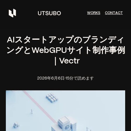
W
O
R
K
S
C
O
N
T
A
C
T
AIスタートアップのブランディ
ングとWebGPUサイト制作事例
｜Vectr
2026年6月6日
·
15分で読めます