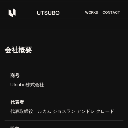
W
O
R
K
S
C
O
N
T
A
C
T
会社概要
商号
Utsubo株式会社
代表者
代表取締役 ルカム ジョスラン アンドレ クロード