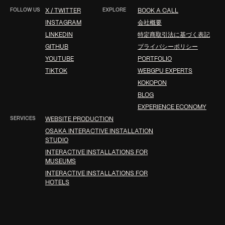
FOLLOW US
EXPLORE
X / TWITTER
BOOK A CALL
INSTAGRAM
会社概要
LINKEDIN
特定商取引法に基づく表記
GITHUB
プライバシーポリシー
YOUTUBE
PORTFOLIO
TIKTOK
WEBGPU EXPERTS
KOKOPON
BLOG
EXPERIENCE ECONOMY
SERVICES
WEBSITE PRODUCTION
OSAKA INTERACTIVE INSTALLATION
STUDIO
INTERACTIVE INSTALLATIONS FOR
MUSEUMS
INTERACTIVE INSTALLATIONS FOR
HOTELS