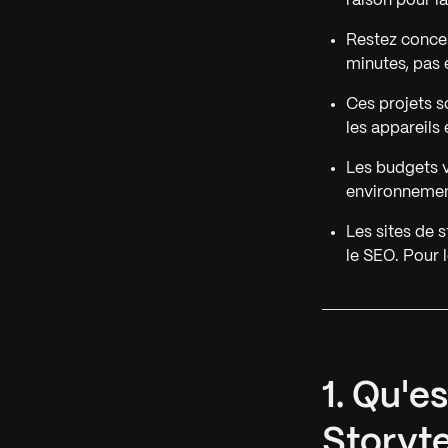
raison pour l
Restez conce
minutes, pas 
Ces projets s
les appareils 
Les budgets v
environnemen
Les sites de s
le SEO. Pour 
1. Qu'e
Storyte