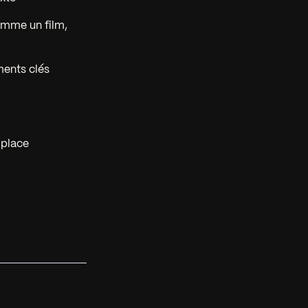
omme un film,
ments clés
 place