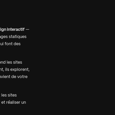
gn interactif
—
ages statiques
ui font des
end les sites
t, ils explorent,
uvient de votre
 les sites
et réaliser un