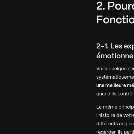
2. Pour
Fonctio
2-1. Les e
émotionnel
Voici quelque cho
systématiqueme
une meilleure m
quand ils contrô
Le même principe 
l'histoire de vot
différents angles
regarder. Ils par