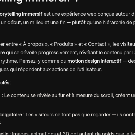
torytelling immersif
est une expérience web conçue autour d
un début, un milieu et une fin — plutôt qu'une hiérarchie de
er entre « À propos », « Produits » et « Contact », les visite
ire
qui se dévoile progressivement, révélant le contenu par l
 le rythme. Pensez-y comme du
motion design interactif
— des
es qui répondent aux actions de l'utilisateur.
clés :
l
: Le contenu se révèle au fur et à mesure du scroll, créant 
obligatoire
: Les visiteurs ne font pas que regarder — ils cont
t
elle
: Images, animations et 3D ont autant de poids que le t