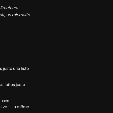
directeurs
it, un microsite
 juste une liste
us faites juste
onses
ssive — la même