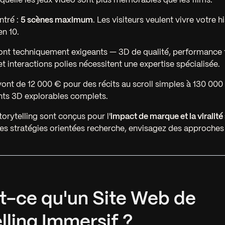
aquelle les jeux vidéo sont plus mémorables que les films.
ntré :
5 scènes maximum
. Les visiteurs veulent vivre votre h
en 10.
ont techniquement exigeants — 3D de qualité, performance f
et interactions polies nécessitent une expertise spécialisée.
ont de 12 000 € pour des récits au scroll simples à 130 00
ts 3D explorables complets.
torytelling sont conçus pour l'
impact de marque et la viralité
les stratégies orientées recherche, envisagez des approche
st-ce qu'un Site Web de
lling Immersif ?