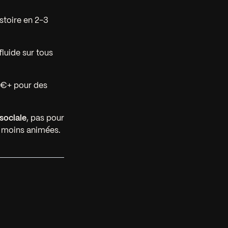
istoire en 2-3
luide sur tous
0 €+ pour des
 sociale
, pas pour
s moins animées.