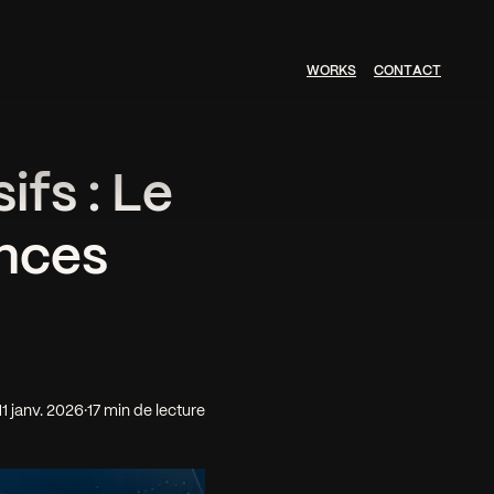
W
O
R
K
S
C
O
N
T
A
C
T
ifs : Le
nces
11 janv. 2026
·
17 min de lecture