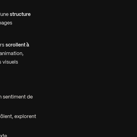
'une
structure
 pages
urs
scrollent à
'animation,
 visuels
un sentiment de
rôlent, explorent
exte