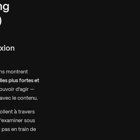
ng
)
exion
ilms montrent
les plus fortes et
ouvoir d'agir —
 avec le contenu.
ollent à travers
 l'examiner sous
t pas en train de