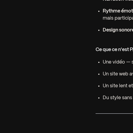
Rythme émot
mais participa
Design sonor
Ce que ce n'est P
Une vidéo — s'
Un site web a
Un site lent et
Du style sans