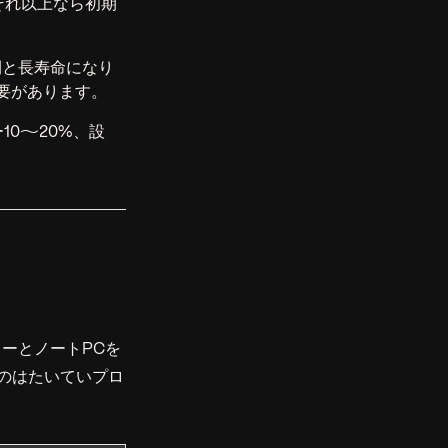
それ以上なら初期
間と長寿命になり
要があります。
10〜20%、設
ーとノートPCを
のはたいていプロ