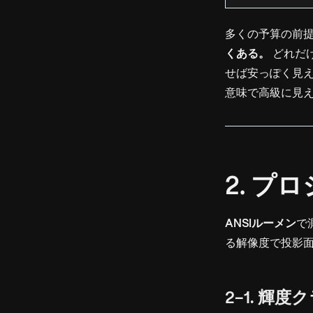
多くの予算の前
くある。
どれだ
せば安っぽく見
意味で高級に見
2. 
ANSIルーメン
で
る解像度で投影
2-1. 輝