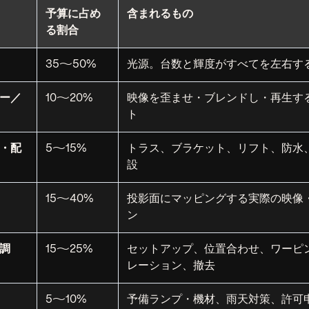
予算に占め
含まれるもの
る割合
35〜50%
光源。台数と輝度がすべてを左右す
ー／
10〜20%
映像を歪ませ・ブレンドし・再生す
ト
・配
5〜15%
トラス、ブラケット、リフト、防水
設
15〜40%
投影面にマッピングする実際の映像
ン
調
15〜25%
セットアップ、位置合わせ、ワーピ
レーション、撤去
5〜10%
予備ランプ・機材、雨天対策、許可