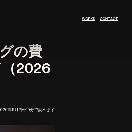
W
O
R
K
S
C
O
N
T
A
C
T
グの費
2026
2026年6月2日
·
19分で読めます