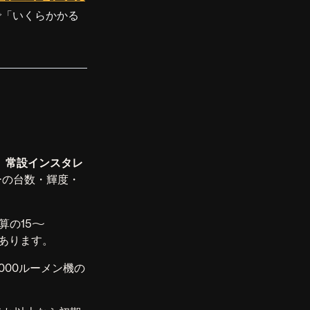
で「いくらかかる
、
常設インスタレ
ーの台数・輝度・
算の15〜
あります。
,000ルーメン機の