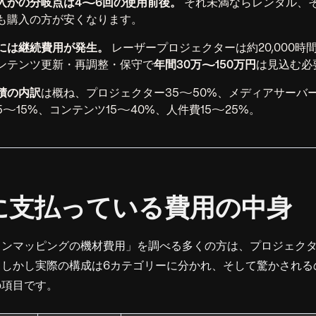
入かの分岐点は4〜6回の使用前後。
それ未満ならレンタル、
も購入の方が安くなります。
には継続費用が発生。
レーザープロジェクターは約20,000時
ンテンツ更新・再調整・保守で
年間30万〜150万円
は見込む必
積の内訳
は概ね、プロジェクター35〜50%、メディアサーバー
〜15%、コンテンツ15〜40%、人件費15〜25%。
実際に支払っている費用の中身
ョンマッピングの機材費用」を調べる多くの方は、プロジェクタ
。しかし実際の構成は6カテゴリーに分かれ、そして驚かされる
の項目です。