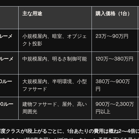
主な用途
購入価格（1台）
0ルーメ
小規模屋内、暗室、オブジェ
23万〜90万円
クト投影
00ルーメ
中規模屋内、明るさ制御可能
120万〜380万円
00ルー
大規模屋内、半明環境、小型
380万〜900万
ファサード
円
000ルー
建物ファサード、屋外、高い
900万〜2,300万
周囲光
円以上
輝度クラスが1段上がるごとに、1台あたりの費用は概ね2〜4倍