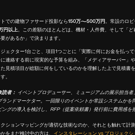
ントでの建物ファサード投影なら
150万〜500万円
。常設のロビ
0万円以上
。この差額のほとんどは、機材・人件費、そして「ど
必要があるか」で決まります。
ジェクター1台ごと、項目1つごとに「実際に何にお金を払っ
ーに連絡する前に現実的な予算を組み、「メディアサーバー」
った見積項目が総額に何をしているのかを理解した上で見積書
ます。
象読者：
イベントプロデューサー、ミュージアムの展示担当者、
ブランドマーケター。一回限りのイベントか常設システムかを
ピングの導入を検討し、RFP（提案依頼書）発行前に費用感を
ェクションマッピングが適切な技術なのか、それとも触れて計
のかをまだ検討中の方は、
インスタレーション vs プロジェク