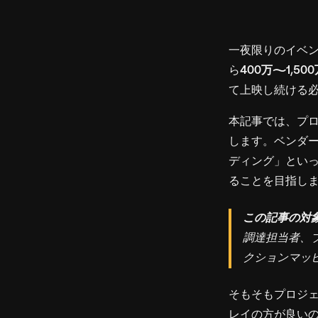
一夜限りのイベ
ら
400万〜1,50
て上映し続ける
本記事では、プロ
します。ベンダ
ディング」とい
ることを目指し
この記事の対
調達担当者、
クションマッ
そもそもプロジ
レイの方が良い