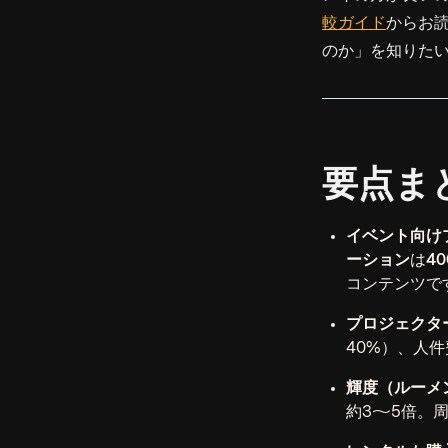
較ガイド
からお
のか」を知りた
要点ま
イベント向け
ーション
は
4
コンテンツで
プロジェクタ
40%）、人
輝度（ルーメ
約3〜5倍。