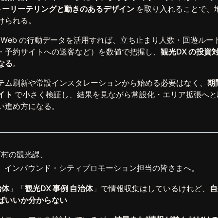
トーリーテリングと動きのあるデザイン
を取り入れることで、
けられる。
や Web の行動データを活用すれば、立ち止まり人数・回遊ル
・予約サイトへの送客など）を数値で把握し、
観光DX の投資
なる
。
テム刷新や常設インスタレーションから始める必要はなく、
期
イト
で小さく検証し、結果を見ながら常設化・エリア拡張へと
い進め方になる。
町村の観光課、
、インバウンド・シティプロモーション担当の皆さまへ。
治体
」「
観光DX 事例 自治体
」で情報収集はしているけれど、
自
ばいいか分からない