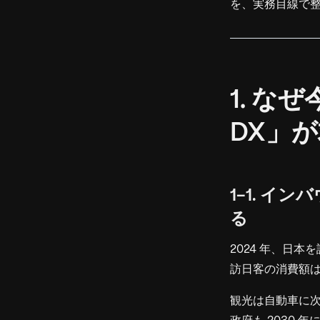
を、実務目線で
1. な
DX」
1-1. 
る
2024 年、日
訪日客の消費額
観光は自動車に