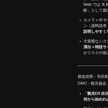
Web では
ス
験」として届
カメラ＋AI 
ン（資料請求
説明しやすく
大規模なシス
演出＋特設サ
がリスクの低
都道府県・市区
DMO・観光協会
「
観光DX 自
何から始めれ