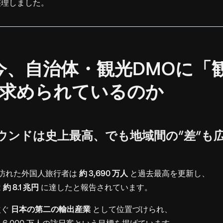
整理しました。
ぜ今、自治体・観光DMOに「
が求められているのか
インバウンドは史上最高、でも地域間の“差”も
本を訪れた外国人旅行者は
約 3,690 万人
と過去最高を更新し、
は
約 8.1 兆円
に達したと報告されています。
次ぐ
日本の第二の輸出産業
として位置づけられ、