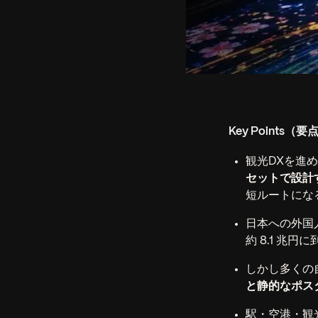
Key Points（要
観光DXを進
セットで設計
短ルートにな
日本への外国人
約 8.1 
しかし多くの
と静的なポス
駅・空港・観