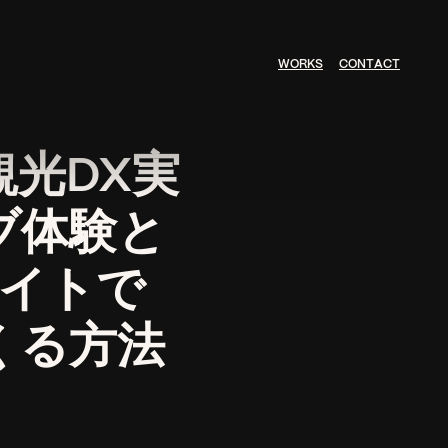
W
O
R
K
S
C
O
N
T
A
C
T
観光DX実
ブ体験と
サイトで
くる方法