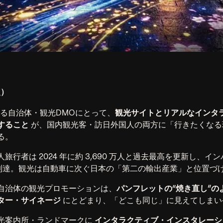
点）
める自治体・観光DMOにとって、
観光サイトとリアルなインタ
すること
が、国内観光客・訪日外国人の両方に「行きたくなる
る。
旅行者は 2024 年に約 3,690 万人と過去最高を更新し、イ
兆円に到達。観光は自動車に次ぐ日本の「第二の輸出産業」と位置づ
自治体の観光プロモーションは、
パンフレットの“焼き直し”の
ター・サイネージ
にとどまり、「どこも同じ」に見えてしまい
光案内所・ランドマークに
インタラクティブ・インスタレーシ