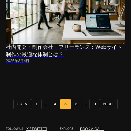
社内開発・制作会社・フリーランス：Webサイト
制作の最適な体制とは？
2026年3月4日
...
...
PREV
1
4
5
6
9
NEXT
FOLLOW US
X / TWITTER
EXPLORE
BOOK A CALL