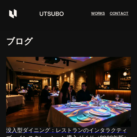
W
O
R
K
S
C
O
N
T
A
C
T
ブログ
没入型ダイニング：レストランのインタラクティ