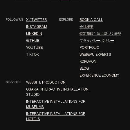
FOLLOW US
X / TWITTER
EXPLORE
BOOK A CALL
INSTAGRAM
会社概要
LINKEDIN
特定商取引法に基づく表記
GITHUB
プライバシーポリシー
YOUTUBE
PORTFOLIO
TIKTOK
WEBGPU EXPERTS
KOKOPON
BLOG
EXPERIENCE ECONOMY
SERVICES
WEBSITE PRODUCTION
OSAKA INTERACTIVE INSTALLATION
STUDIO
INTERACTIVE INSTALLATIONS FOR
MUSEUMS
INTERACTIVE INSTALLATIONS FOR
HOTELS