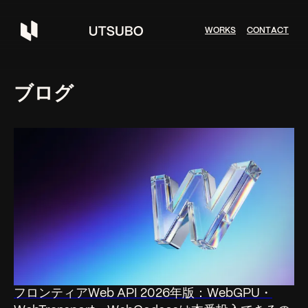
W
O
R
K
S
C
O
N
T
A
C
T
ブログ
フロンティアWeb API 2026年版：WebGPU・