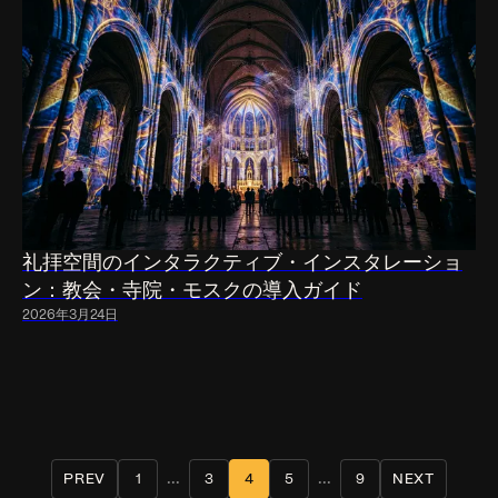
礼拝空間のインタラクティブ・インスタレーショ
ン：教会・寺院・モスクの導入ガイド
2026年3月24日
...
...
PREV
1
3
4
5
9
NEXT