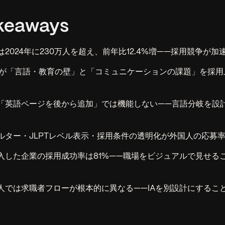
keaways
2024年に230万人を超え、前年比12.4%増——採用競争が加
業が「言語・教育の壁」と「コミュニケーションの課題」を採用
「英語ページを後から追加」では機能しない——言語分岐を設
ルター・JLPTレベル表示・採用条件の透明化が外国人の応募
入した企業の採用成功率は81%——職場をビジュアルで見せる
人では求職者フローが根本的に異なる——IAを別設計にするこ