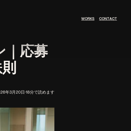
W
O
R
K
S
C
O
N
T
A
C
T
ン｜応募
鉄則
026年3月20日
·
18分で読めます