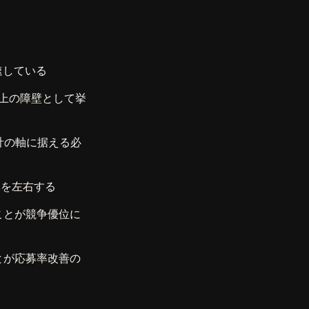
速している
上の障壁として挙
計の軸に据える必
率を左右する
ことが競争優位に
とが応募率改善の