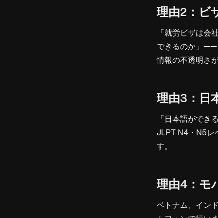
理由2：ビ
「就労ビザは会
できるのか」—
情報の不透明さ
理由3：日
「日本語ができ
JLPT N4・
す。
理由4：モ
ベトナム、イン