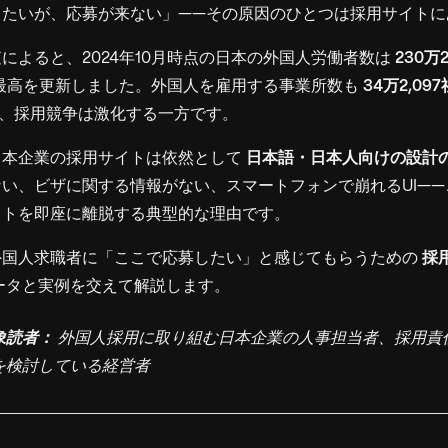
したいが、応募が来ない」——その原因のひとつは採用サイトに
によると、2024年10月時点の日本の外国人労働者数は
230万2
過去最高を更新しました。外国人を雇用する事業所数も
34万2,097
大し、採用競争は激化する一方です。
日本企業の採用サイトは依然として
日本語・日本人向けの設計
い、ビザに関する情報がない、スマートフォンで崩れるUI—
イトを即座に離脱する典型的な理由です。
外国人求職者に「ここで応募したい」と感じてもらうための
採
ータと実例を交えて解説します。
象読者：
外国人採用に取り組む日本企業の人事担当者、採用責任
を検討している経営者