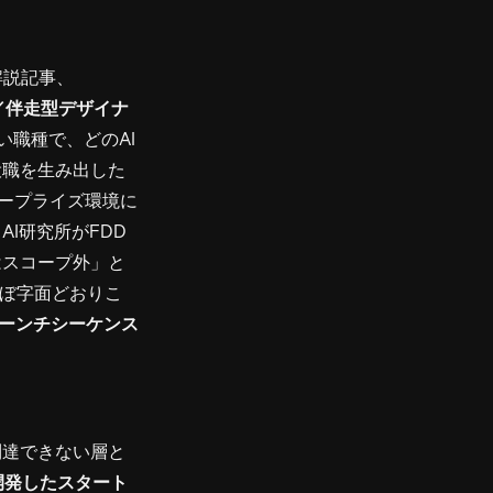
の解説記事、
（FDD／伴走型デザイナ
職種で、どのAI
役職を生み出した
タープライズ環境に
I研究所がFDD
はスコープ外」と
ぼ字面どおりこ
ーンチシーケンス
到達できない層と
v0で開発したスタート