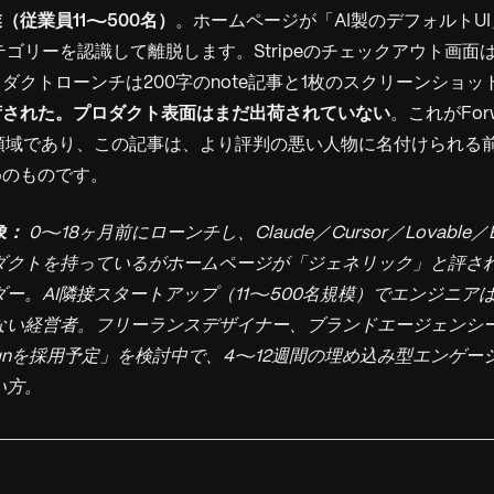
（従業員11〜500名）
。ホームページが「AI製のデフォルトU
テゴリーを認識して離脱します。Stripeのチェックアウト画面は
ダクトローンチは200字のnote記事と1枚のスクリーンショ
荷された。プロダクト表面はまだ出荷されていない
。これがForwa
の担当領域であり、この記事は、より評判の悪い人物に名付けられる
めのものです。
象：
0〜18ヶ月前にローンチし、Claude／Cursor／Lovable／
ダクトを持っているがホームページが「ジェネリック」と評さ
ー。AI隣接スタートアップ（11〜500名規模）でエンジニア
ない経営者。フリーランスデザイナー、ブランドエージェンシー
 Designを採用予定」を検討中で、4〜12週間の埋め込み型エンゲ
い方。