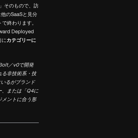
I」そのもので、訪
他のSaaSと見分
ットで終わります。
rd Deployed
前に
カテゴリーに
Bolt／v0で開発
れる非技術系・技
はいるがブランド
、または「Q4に
ージメントに合う形