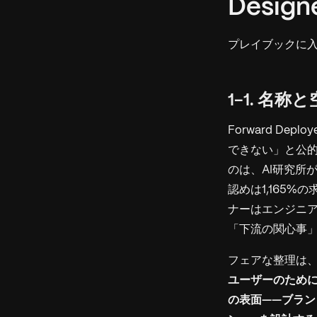
Desig
プレイブックに
1-1. 名称
Forward De
できない」と公的に認
のは、AI研究所
認めは1,165%
ナーはエンジニア
「下流の関心事
フェアな整理は、
ユーザーのために1つ
の表面——ブラン