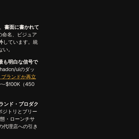
、
書面に書かれて
ダクトの命名、ビジュア
外
しています。統
ない。
最も明白な信号で
adcn/uiのダッ
リブランドか再立
〜$100K（450
走型ブランド・プロダク
ポジトリとブリー
状態・ローンチサ
の代理店への引き