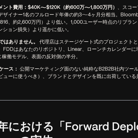
ント費用：$40K〜$120K（約600万〜1,800万円）
、スコー
ザイナー1名のフルロード年俸の約3〜4ヶ月分相当。Bloombe
3,816、約2,600万円）より低い。1,000ユーザー時点のリブラ
テンション損失）より遥かに低い。
店ではありません。
代理店はステージゲート式のプロジェクトとF
。FDDはあなたのリポジトリ、Linear、ローンチカレンダー
同じ稼働モデル、表面の反対側の半分。
なケース：
公開マーケティング面のない純粋なB2B2B社内ツール
ビューに使うべき）、ブランドとデザインを既に出荷している
26年における「Forward Depl