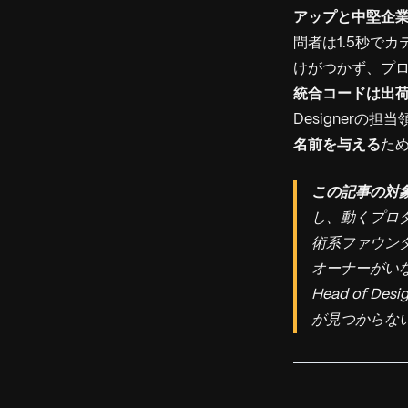
アップと中堅企業
問者は1.5秒でカ
けがつかず、プロ
統合コードは出
Designer
名前を与える
た
この記事の対
し、動くプロ
術系ファウンダ
オーナーがい
Head of
が見つからな