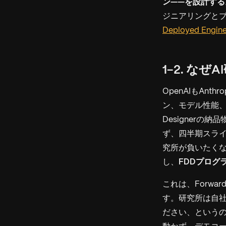
ン——を設計する
ジニアリングと
Deployed Eng
1-2. な
OpenAIもAn
ン、モデル性能、6
Designer
ず、四半期スラ
究所が負いたくな
し、
FDDプログ
これは、Forwar
す。研究所は自
ださい、というの