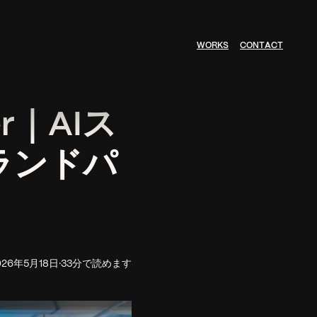
W
O
R
K
S
C
O
N
T
A
C
T
ner｜AIス
ランドパ
026年5月18日
·
33分で読めます