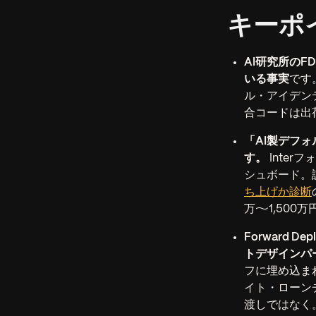
キーポ
AI研究所の
いる事実
です。
ル・アイデン
合コードは出
「AI製デフ
す。
Inter
シュボード。
ち上げか診断
万〜1,500
Forward 
トデザインパ
フに埋め込ま
イト・ローン
渡しではなく