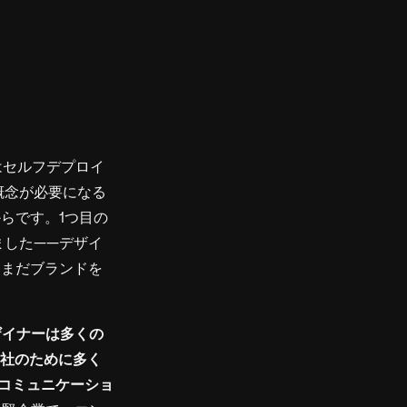
ルではセルフデプロイ
役職概念が必要になる
らです。1つ目の
ました——デザイ
はまだブランドを
ザイナーは多くの
rは1社のために多く
後コミュニケーショ