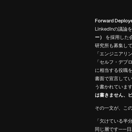
Forward Deplo
LinkedInの
ー）
を採用した会
研究所も募集して
「エンジニアリ
「セルフ・デプロ
に相当する役職
書面で宣言して
う書かれています
は書きません、
その一文が、こ
「欠けている半分
同じ層です——