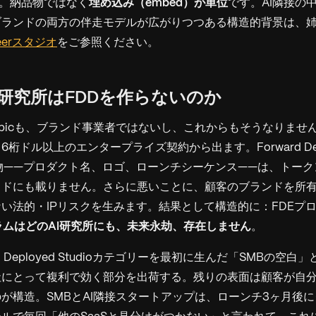
。納品物ではなく
埋め込み（embed）が単位
です。AI隣接の
ブランドの両方の伴走モデルが広がりつつある構造的背景は、
ineerスタジオ
をご参照ください。
ぜAI研究所はFDDを作らないのか
thropicも、ブランド事業者ではないし、これからもそうなりま
桁ドル以上のエンタープライズ契約から出ます。Forward Dep
の納品物——プロダクト名、ロゴ、ローンチシーケンス——は、トー
イドにも載りません。さらに悪いことに、顧客のブランドを所
い法的・IPリスクを生みます。結果として構造的に：FDEプ
ラムはどのAI研究所にも、未来永劫、存在しません
。
d Deployed Studioカテゴリーを最初に生んだ「SMBの空
社にとって複利で効く部分を出荷する。残りの表面は顧客が自
が構造。SMBとAI隣接スタートアップは、ローンチ3ヶ月後