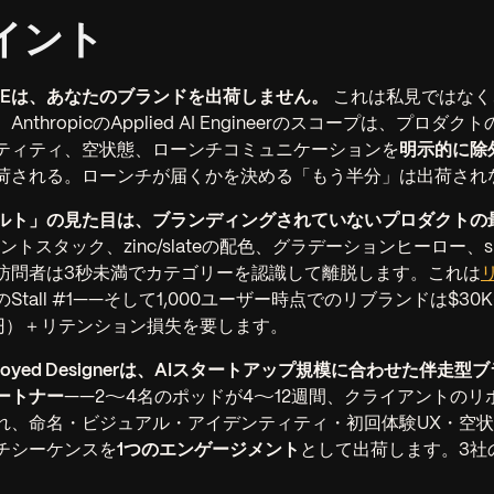
イント
FDEは、あなたのブランドを出荷しません。
これは私見ではなく
AnthropicのApplied AI Engineerのスコープは、プロ
ティティ、空状態、ローンチコミュニケーションを
明示的に除
荷される。ローンチが届くかを決める「もう半分」は出荷され
ォルト」の見た目は、ブランディングされていないプロダクトの
フォントスタック、zinc/slateの配色、グラデーションヒーロー、sh
訪問者は3秒未満でカテゴリーを認識して離脱します。これは
のStall #1——そして1,000ユーザー時点でのリブランドは$30K
万円）＋リテンション損失を要します。
Deployed Designerは、AIスタートアップ規模に合わせた伴
ートナー
——2〜4名のポッドが4〜12週間、クライアントのリ
れ、命名・ビジュアル・アイデンティティ・初回体験UX・空
チシーケンスを
1つのエンゲージメント
として出荷します。3社
。