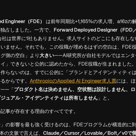
yed Engineer（FDE）
は前年同期比+1,165%の求人増、a16z
議論を独占しました。一方で、
Forward Deployed Designer
社は世界に1社もありません。求人サイトのどこにも存在しない
いません。それでも、この役職が埋めるはずの空白は、FDE
ング側の空白」より
大きい
——AI研究所が自社モデルではエン
イ」できないと公的に認めたから、FDE役職が生まれました。A
を作らないのは、すでに公的に「ブランドとアイデンティティ
いるからです。
AnthropicのApplied AI Engineer求人票
には、ほ
——「
プロダクト名は決めません、空状態は設計しません、ロ
ビジュアル・アイデンティティは所有しません
」と。
の記事が存在する理由のすべてです。
」の影響を最も強く受けるのは、FDEプログラムが構造的に
日本の文脈で言えば、
Claude／Cursor／Lovable／Bolt／