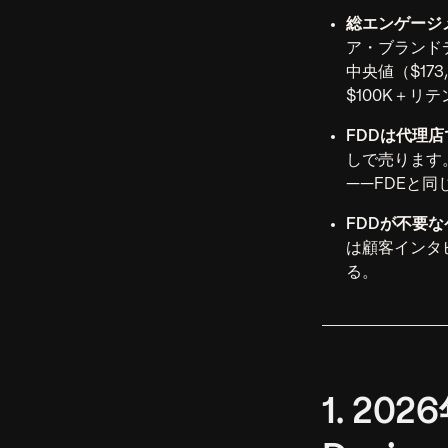
総エンゲージメ
ア・ブランドデ
中央値（$17
$100K＋リ
FDDは代理
しで売ります
——FDEと
FDDが不要
は顧客インタ
る。
1. 20