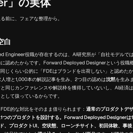
ner」の実体
入る前に、フェアな整理から。
と空白
ployed Engineer役職が存在するのは、AI研究所が「自社モデ
めたからです。Forward Deployed Designerという
が同じくらい公的に「FDEはブランドを出荷しない」と認めたか
の求人増と1,000本の解説記事を生み、2つ目の認めは
沈黙
を生み
と同じカンファレンスや解説枠を獲得していないし、AI経済
」として扱っているからです。
FDE的な対比をそのまま借りられます：
通常のプロダクトデ
のプロダクトを設計する。Forward Deployed Designe
ド、プロダクトUI、空状態、ローンチサイト、初回体験、事