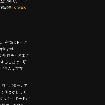
中堅企業で、エン
姉妹記事
Forward
せん。利益はトーク
loyed
クン収益を引き出さ
有することは、研
ログラムは存在
白」と同じパターンで
分で何とかしてく
にダッシュボードが