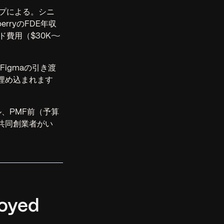
プによる。シニ
rryのFDE年収
ンド費用（$30K〜
igmaの引き渡
に埋め込まれます
、PMF前（予算
共同創業者がい
oyed