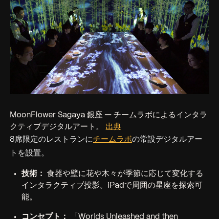
MoonFlower Sagaya 銀座 — チームラボによるインタラ
クティブデジタルアート。
出典
8席限定のレストランに
チームラボ
の常設デジタルアー
トを設置。
技術：
食器や壁に花や木々が季節に応じて変化する
インタラクティブ投影。iPadで周囲の星座を探索可
能。
コンセプト：
「Worlds Unleashed and then