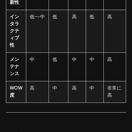
新性
イン
低〜中
低
高
低
高
タラ
クテ
ィブ
性
メン
中
低
中
中
高
テナ
ンス
WOW
高
中
高
中
非常に
度
高