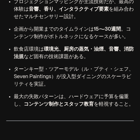
プロジェクションマッピングが主流技術だが、最高の
体験は
音響、香り、インタラクティブ要素
を組み合わ
せたマルチセンサリー設計。
企画から開業までのタイムラインは
15〜30週間
。コ
ンテンツ制作がボトルネックになるケースが多い。
飲食店環境は
環境光、厨房の蒸気・油煙、音響、消防
法規
など固有の技術課題がある。
ターンキー型・ツアーモデル（ル・プティ・シェフ、
Seven Paintings）が没入型ダイニングのスケーラビ
リティを実証。
最大の失敗パターンは、ハードウェアに予算を偏重
し、
コンテンツ制作とスタッフ教育
を軽視すること。