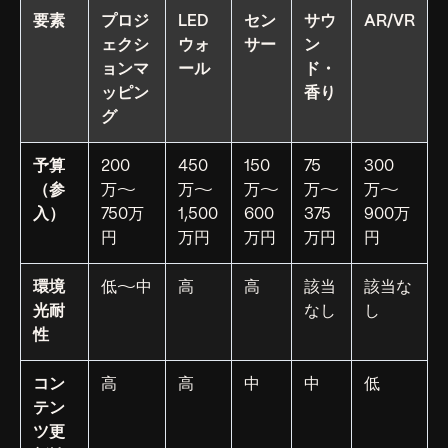
要素
プロジ
LED
セン
サウ
AR/VR
ェクシ
ウォ
サー
ン
ョンマ
ール
ド・
ッピン
香り
グ
予算
200
450
150
75
300
（参
万〜
万〜
万〜
万〜
万〜
入）
750万
1,500
600
375
900万
円
万円
万円
万円
円
環境
低〜中
高
高
該当
該当な
光耐
なし
し
性
コン
高
高
中
中
低
テン
ツ更