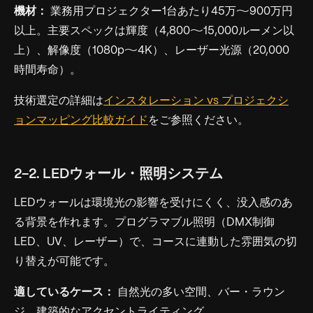
機材：
業務用プロジェクター1台あたり45万〜900万円
以上。主要スペックは輝度（4,800〜15,000ルーメン以
上）、解像度（1080p〜4K）、レーザー光源（20,000
時間寿命）。
技術選定の詳細は
インスタレーション vs プロジェクシ
ョンマッピング比較ガイド
をご参照ください。
2-2. LEDウォール・照明システム
LEDウォールは環境光の影響を受けにくく、没入感のあ
る背景を作れます。プログラマブル照明（DMX制御
LED、UV、レーザー）で、コースに連動した雰囲気の切
り替えが可能です。
適しているケース：
自然光の多い空間、バー・ラウン
ジ、建築的なアクセントライティング。