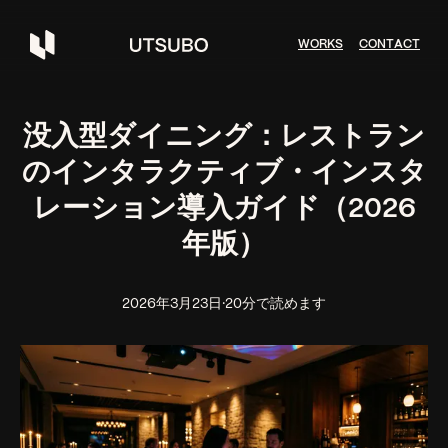
W
O
R
K
S
C
O
N
T
A
C
T
没入型ダイニング：レストラン
のインタラクティブ・インスタ
レーション導入ガイド（2026
年版）
2026年3月23日
·
20分で読めます