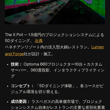
The X Pot — 1.5億円のプロジェクションシステムによる
5Dダイニング。
出典
ベネチアンリゾート内の没入型火鍋レストラン。
Lumen
and Forge
社が設計・施工。
技術：
Optoma 660プロジェクター10台＋カスタム
サーバー、360度投影、インタラクティブライティン
グ
コンセプト：
「5Dダイニング体験」。各コースがビ
ジュアル環境を切り替える。
成功要因：
ラスベガスの高単価市場で、プロジェク
ションシステム自体がレストランの主要な差別化要素