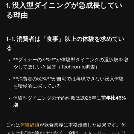
1. 没入型ダイニングが急成長してい
る理由
1-1. 消費者は「食事」以上の体験を求めてい
る
**ダイナーの72%**が体験型ダイニングの選択肢を増
やしてほしいと回答（Technomic調査）
**消費者の52%**が自宅では再現できない没入体験
を積極的に探している
体験型ダイニングの予約件数は2025年に
前年比46%
増
これは
体験経済
が飲食業界に本格浸透した結果です。ゲ
ストは料理の質だけでなく、空間、ストーリー、シェア