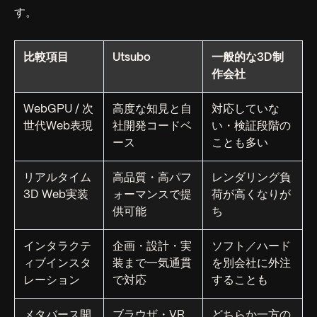
す。
比較項目
Utsubo
一般的な3D制
作会社
WebGPU / 次
高度な知見と自
対応していな
世代Web表現
社開発コードベ
い・検証段階の
ース
ことも多い
リアルタイム
高品質・高パフ
レンダリング負
3D Web実装
ォーマンスで提
荷が高くなりが
供可能
ち
インタラクテ
企画・設計・実
ソフト／ハード
ィブインスタ
装まで一気通貫
を別会社に外注
レーション
で対応
することも
メタバース開
ブラウザ・VR
どちらか一方の