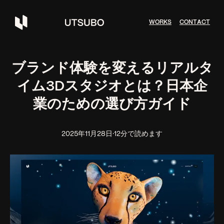
W
O
R
K
S
C
O
N
T
A
C
T
ブランド体験を変えるリアルタ
イム3Dスタジオとは？日本企
業のための選び方ガイド
2025年11月28日
·
12分で読めます