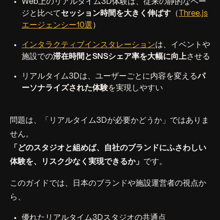
Web上のリアルタイム3D体験は、従来の静的なペー
ジと比べて
セッション時間を大きく伸ばす
（
Three.js
エージェンシー10選
）
インタラクティブインスタレーション
は、イベントや
施設での
滞在時間とSNSシェア率を大幅に向上
させる
リアルタイム3Dは、ユーザーごとに内容を変える
パ
ーソナライズされた体験
を実現しやすい
問題は、「リアルタイム3Dが必要かどうか」ではありま
せん。
「どのスタジオと組めば、自社のブランドにふさわしい
体験を、リスク少なく実現できるか」
です。
このガイドでは、日本のブランドや施設運営者の視点か
ら、
優れたリアルタイム3Dスタジオの共通点