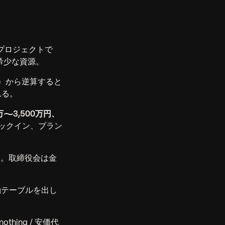
プロジェクトで
希少な資源。
倍）から逆算すると
れる。
万〜3,500万円、
ックイン、ブラン
）。取締役会は金
軸テーブルを出し
hing / 安価代