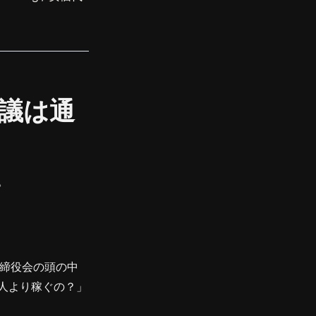
稟議は通
。
締役会の頭の中
1人より稼ぐの？」