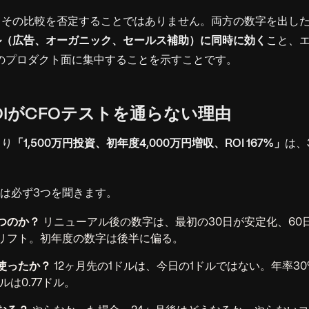
、その比較を否定することではありません。両方の数字を出し
ル（広告、オーガニック、セールス補助）に同時に効く
こと、エ
のプロダクト面に集中することを示すことです。
純ROIがCFOテストを通らない理由
まり
「1,500万円投資、初年度4,000万円増収、ROI 167%」
は、
Oは必ず3つを聞きます。
つのか？
リニューアル後の数字は、最初の30日が安定化、60
リフト。初年度の数字は後半に偏る。
使ったか？
12ヶ月先の1ドルは、今日の1ドルではない。年率3
ルは0.77ドル。