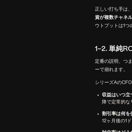
正しい打ち手は
資が複数チャネ
ウトプットは1つ
1-2. 単
定番の説明、つ
ーで崩れます。
シリーズAのCF
収益はいつ立
降で定常的な
割引率は何を
12ヶ月後の1ド