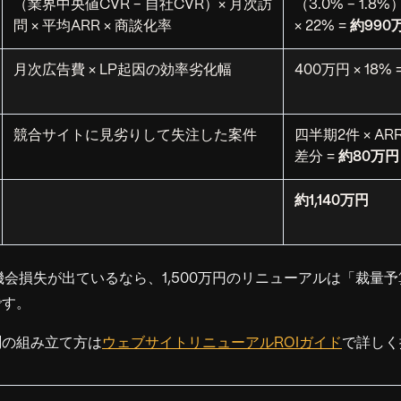
（業界中央値CVR − 自社CVR）× 月次訪
（3.0% − 1.8%）
問 × 平均ARR × 商談化率
× 22% =
約990
月次広告費 × LP起因の効率劣化幅
400万円 × 18% 
競合サイトに見劣りして失注した案件
四半期2件 × ARR
差分 =
約80万円
約1,140万円
円の機会損失が出ているなら、1,500万円のリニューアルは「裁量
です。
測の組み立て方は
ウェブサイトリニューアルROIガイド
で詳しく