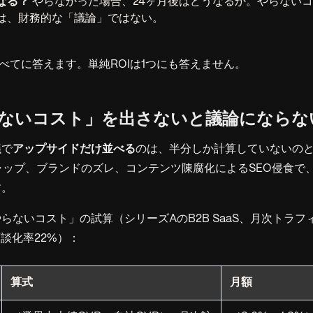
なる？
やらなかった場合、24ヶ月後はどうなるか。やらない
は、財務的な「議論」ではない。
すべてに答えます。単純ROIは1つにも答えません。
「やらないコスト」を出さないと議論にならな
議で
アップサイドだけ並べる
のは、半分しか計算していないの
ャップ、ブランドのズレ、コンテンツ陳腐化によるSEO侵食で
す。
らないコスト」の試算（シリーズAのB2B SaaS、月次トラフィ
、商談化率22%）：
算式
月額