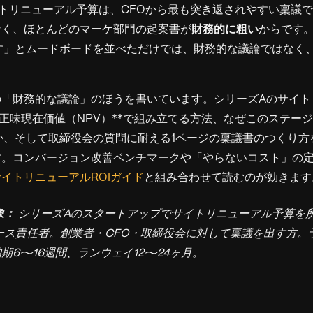
トリニューアル予算は、CFOから最も突き返されやすい稟議
なく、ほとんどのマーケ部門の起案書が
財務的に粗い
からです
す」とムードボードを並べただけでは、財務的な議論ではなく
の「財務的な議論」のほうを書いています。シリーズAのサイト
**正味現在価値（NPV）**で組み立てる方法、なぜこのステー
か、そして取締役会の質問に耐える1ページの稟議書のつくり方
す。コンバージョン改善ベンチマークや「やらないコスト」の
イトリニューアルROIガイド
と組み合わせて読むのが効きます
象：
シリーズAのスタートアップでサイトリニューアル予算を
ース責任者。創業者・CFO・取締役会に対して稟議を出す方。予
納期6〜16週間、ランウェイ12〜24ヶ月。