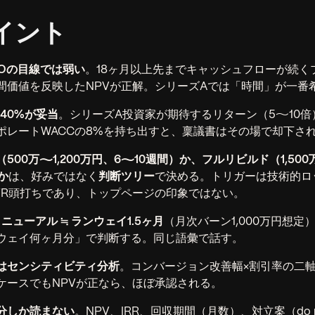
イント
FOの目線では弱い
。18ヶ月以上先までキャッシュフローが続く
間価値を反映したNPVが正解。シリーズAでは「時間」が一番
40%が妥当
。シリーズA投資家が期待するリターン（5〜10
ポレートWACCの8%を持ち出すと、稟議書はその場で却下さ
500万〜1,200万円、6〜10週間）か、フルリビルド（1,500
か
は、好みではなく
判断ツリー
で決める。トリガーは技術的ロ
VR頭打ちであり、トップページの印象ではない。
リニューアル ≒ ランウェイ1.5ヶ月
（月次バーン1,000万円想定
ウェイ何ヶ月分」で判断する。同じ語彙で話す。
はセンシティビティ分析
。コンバージョン改善幅×割引率の二
ケースでもNPVが正なら、ほぼ承認される。
0分しか読まない
。NPV、IRR、回収期間（月数）、対立案（do not