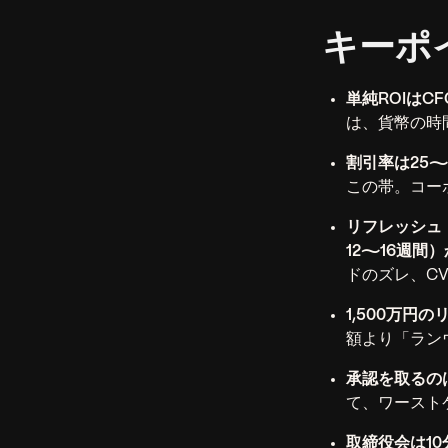
キーポ
単純ROIはC
は、貨幣の時
割引率は25〜
この帯。コー
リフレッシュ（
12〜16週間）
ドのズレ、C
1,500万円の
額より「ラン
承認を取るの
て、ワースト
取締役会は1