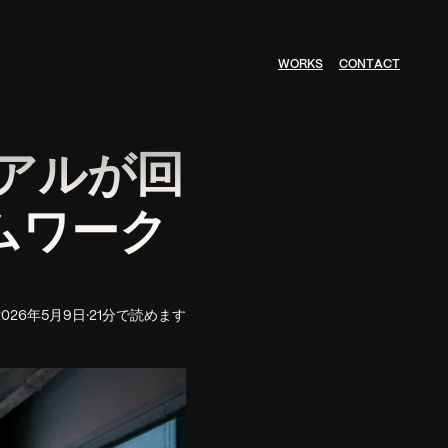
W
O
R
K
S
C
O
N
T
A
C
T
アルが回
ムワーク
2026年5月9日
·
21分で読めます