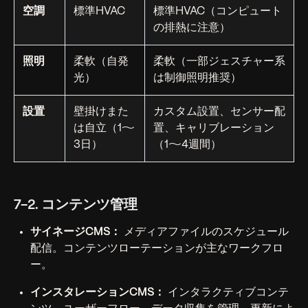
空調
標準HVAC
標準HVAC（コンピュート
の排熱に注意）
照明
柔軟（自発
柔軟（一部ジェスチャー系
光）
は制御照明推奨）
設置
壁掛けまた
カスタム設置、センサー配
は自立（1〜
置、キャリブレーション
3日）
（1〜4週間）
7-2. コンテンツ管理
サイネージCMS：
メディアファイルのスケジュール
配信。コンテンツローテーションが主なワークフロ
ー。
インスタレーションCMS：
インタラクティブコンテ