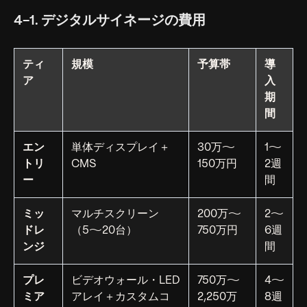
4-1. デジタルサイネージの費用
ティ
規模
予算帯
導
ア
入
期
間
エン
単体ディスプレイ＋
30万〜
1〜
トリ
CMS
150万円
2週
ー
間
ミッ
マルチスクリーン
200万〜
2〜
ドレ
（5〜20台）
750万円
6週
ンジ
間
プレ
ビデオウォール・LED
750万〜
4〜
ミア
アレイ＋カスタムコ
2,250万
8週