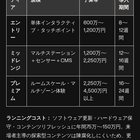
ティ
規模
予算帯
導入
ア
期間
エン
単体インタラクティ
600万〜
8〜
トリ
ブ・タッチポイント
1,200万円
12週
ー
間
ミッ
マルチステーション
1,200万〜
12〜
ドレ
＋センサー＋CMS
2,250万円
16週
ンジ
間
プレ
ルームスケール・マ
2,250万〜
16〜
ミア
ルチゾーン体験
4,500万円
24週
ム
以上
間
ランニングコスト：
ソフトウェア更新・ハードウェア保
守・コンテンツリフレッシュに年間75万〜150万円。来
場者主導の探索型コンテンツは陳腐化しにくいため、更