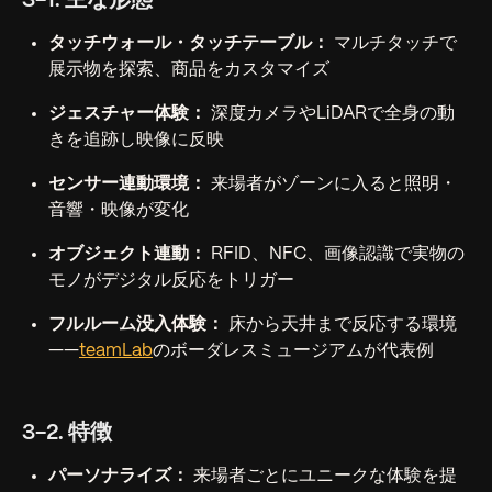
3-1. 主な形態
タッチウォール・タッチテーブル：
マルチタッチで
展示物を探索、商品をカスタマイズ
ジェスチャー体験：
深度カメラやLiDARで全身の動
きを追跡し映像に反映
センサー連動環境：
来場者がゾーンに入ると照明・
音響・映像が変化
オブジェクト連動：
RFID、NFC、画像認識で実物の
モノがデジタル反応をトリガー
フルルーム没入体験：
床から天井まで反応する環境
——
teamLab
のボーダレスミュージアムが代表例
3-2. 特徴
パーソナライズ：
来場者ごとにユニークな体験を提