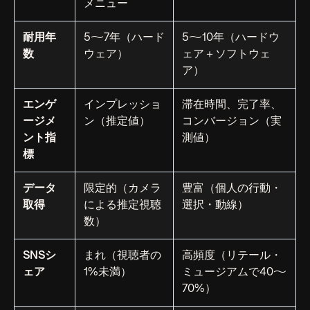
メニュー
耐用年
5〜7年（ハード
5〜10年（ハードウ
数
ウェア）
ェア＋ソフトウェ
ア）
エンゲ
インプレッショ
滞在時間、完了率、
ージメ
ン（推定値）
コンバージョン（実
ント指
測値）
標
データ
限定的（カメラ
豊富（個人の行動・
取得
による推定視聴
選択・動線）
数）
SNSシ
まれ（視聴者の
高頻度（リテール・
ェア
1%未満）
ミュージアムで40〜
70%）