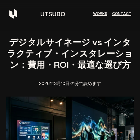
W
O
R
K
S
C
O
N
T
A
C
T
デジタルサイネージ vs インタ
ラクティブ・インスタレーショ
ン：費用・ROI・最適な選び方
2026年3月10日
·
21分で読めます