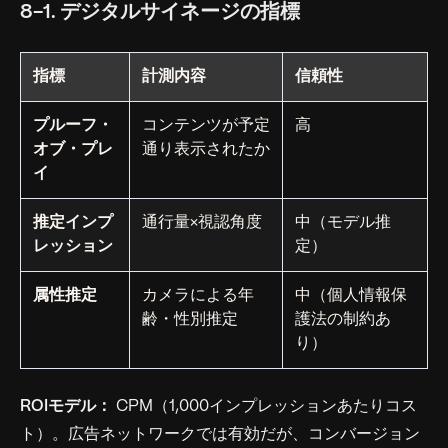
8-1. デジタルサイネージの指標
指標
計測内容
信頼性
プルーフ・
コンテンツが予定
高
オブ・プレ
通り表示されたか
イ
推定インプ
通行量×視認角度
中（モデル推
レッション
定）
属性推定
カメラによる年
中（個人情報保
齢・性別推定
護法の制約あ
り）
ROIモデル：
CPM（1,000インプレッションあたりコス
ト）。広告ネットワークでは有効だが、コンバージョン