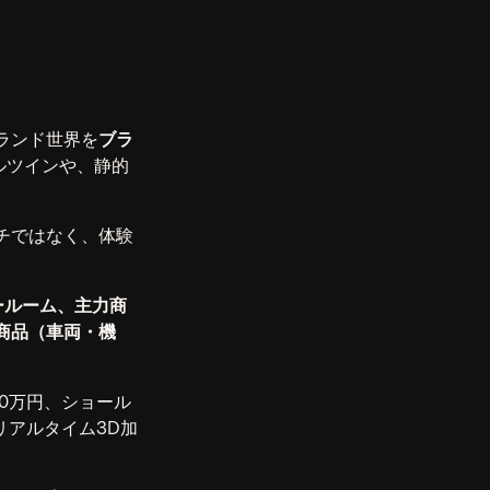
ランド世界を
ブラ
ルツインや、静的
チではなく、体験
ールーム、主力商
商品（車両・機
50万円、ショール
にリアルタイム3D加