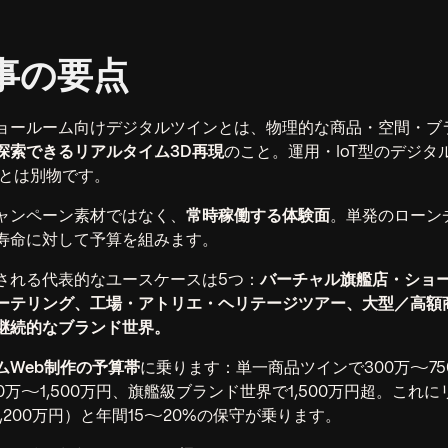
事の要点
ョールーム向けデジタルツインとは、物理的な商品・空間・ブ
探索できるリアルタイム3D再現
のこと。運用・IoT型のデジタ
ーとは別物です。
ャンペーン素材ではなく、
常時稼働する体験面
。単発のローン
寿命に対して予算を組みます。
される代表的なユースケースは5つ：
バーチャル旗艦店・ショ
ーテリング、工場・アトリエ・ヘリテージツアー、大型／高額
継続的なブランド世界。
ムWeb制作の予算帯
に乗ります：単一商品ツインで300万〜7
0万〜1,500万円、旗艦級ブランド世界で1,500万円超。これ
1,200万円）と年間15〜20%の保守が乗ります。