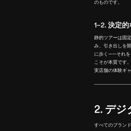
のものです。
1-2. 決
静的ツアーは固
み、引き出しを
に歩く——それを
こそが本質です
実店舗の体験ギ
2. 
すべてのブラン