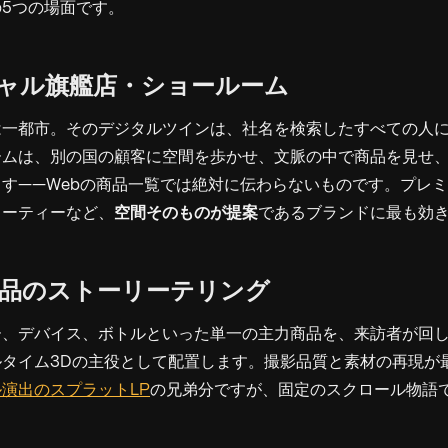
5つの場面です。
ーチャル旗艦店・ショールーム
は一都市。そのデジタルツインは、社名を検索したすべての人
ームは、別の国の顧客に空間を歩かせ、文脈の中で商品を見せ
す——Webの商品一覧では絶対に伝わらないものです。プレ
ューティーなど、
空間そのものが提案
であるブランドに最も効
力商品のストーリーテリング
ー、デバイス、ボトルといった単一の主力商品を、来訪者が回
ルタイム3Dの主役として配置します。撮影品質と素材の再現が
演出のスプラットLP
の兄弟分ですが、固定のスクロール物語
。