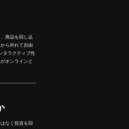
き、商品を回し込
こから外れて自由
インタラクティブ性
れがオンラインと
か
ではなく投資を回