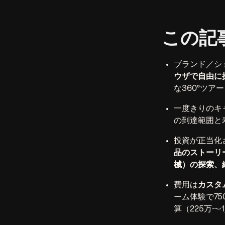
この記
ブランド／シ
ウザで自由に
な360°ツア
一度きりのキ
の到達範囲と
投資が正当化
品のストーリ
械）の探索、
費用は
カスタ
ーム体験で75
算（225万〜