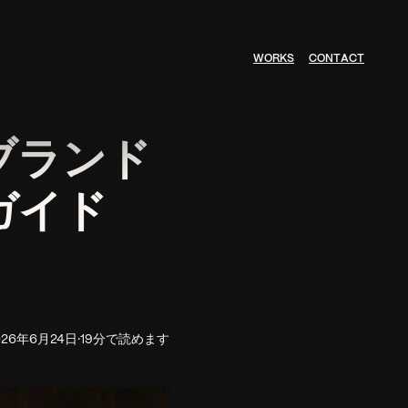
W
O
R
K
S
C
O
N
T
A
C
T
ブランド
ガイド
026年6月24日
·
19分で読めます