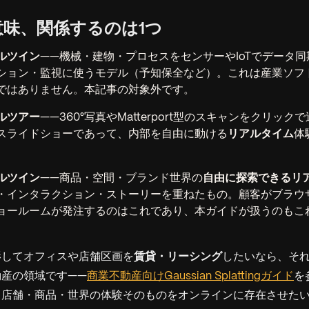
つの意味、関係するのは1つ
ルツイン
——機械・建物・プロセスをセンサーやIoTでデータ
ション・監視に使うモデル（予知保全など）。これは産業ソフ
ではありません。本記事の対象外です。
ルツアー
——360°写真やMatterport型のスキャンをクリッ
スライドショーであって、内部を自由に動ける
リアルタイム
体
ルツイン
——商品・空間・ブランド世界の
自由に探索できるリ
・インタラクション・ストーリーを重ねたもの。顧客がブラウ
ョールームが発注するのはこれであり、本ガイドが扱うのもこ
影してオフィスや店舗区画を
賃貸・リーシング
したいなら、そ
産の領域です——
商業不動産向けGaussian Splattingガイド
を
、店舗・商品・世界の
体験
そのものをオンラインに存在させた