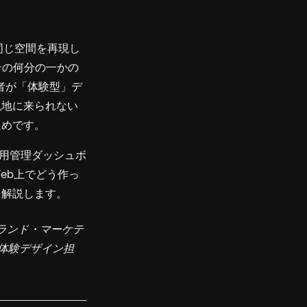
同じ空間を再現し
その何分の一かの
者が「体験型」デ
現地に来られない
ためです。
用管理ダッシュボ
eb上でどう作っ
を解説します。
ランド・マーケテ
体験デザイン担