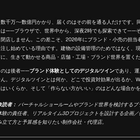
は数千万〜数億円かかり、届くのはその前を通る人だけです。
は——ブラウザで、世界中から、深夜2時でも探索できて——
閉店しません。この差こそ、2026年にブランド・小売の担当
発注し始めている理由です。建物の設備管理のためではなく、
前に、生きて動かせる商品・店舗・工場・ブランド世界を置く
のは後者——
ブランド体験としてのデジタルツイン
であり、運
ん。デジタルツインとは何か、どこで投資対効果が出るか、W
用はいくらか、そして「作らない方がいい」のはどんな場合か
象読者：
バーチャルショールームやブランド世界を検討するブ
体験の責任者、リアルタイム3Dプロジェクトを設計する企画／
み立て方と予算感を知りたい制作会社・代理店。