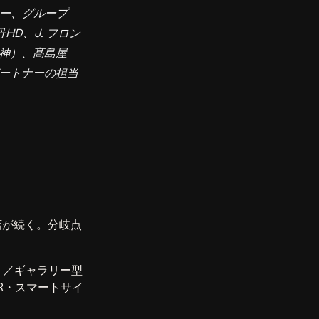
ナー、グループ
D、J. フロン
阪神）、髙島屋
ートナーの担当
店が続く。分岐点
）／ギャラリー型
XR・スマートサイ