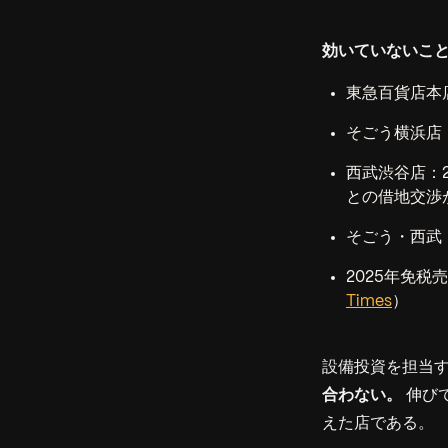
効いていないこ
東急百貨店本
そごう横浜店：
西武渋谷店：2
との借地交渉
そごう・西武：
2025年免税
Times
）
設備投資を担当
合わない。
伸び
えた店である。