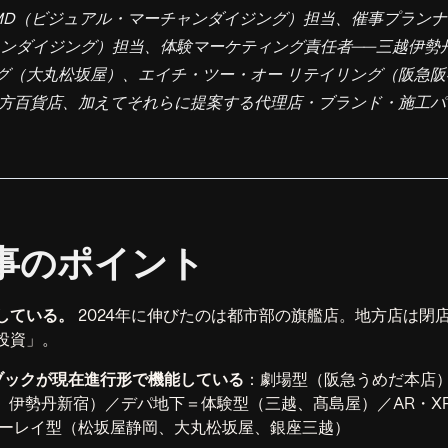
MD（ビジュアル・マーチャンダイジング）担当、催事プラン
ンダイジング）担当、体験マーケティング責任者──三越伊勢丹H
ング（大丸松坂屋）、エイチ・ツー・オー リテイリング（阪急
地方百貨店、加えてそれらに提案する代理店・ブランド・施工パ
事のポイント
している。
2024年に伸びたのは都市部の旗艦店。地方店は閉
投資」。
ブックが現在進行形で機能している
：劇場型（阪急うめだ本店
SIX、伊勢丹新宿）／デパ地下＝体験型（三越、髙島屋）／AR・
バーレイ型（松坂屋静岡、大丸松坂屋、銀座三越）