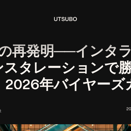
の再発明──インタ
ンスタレーションで勝
｜2026年バイヤーズ
2
社