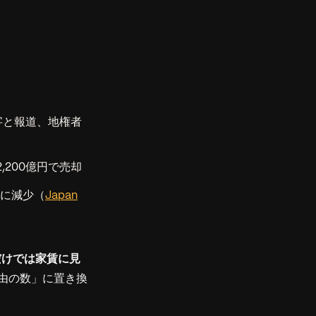
赤字と報道、地権者
,200億円で売却
りに減少（
Japan
だけでは家賃に見
理由の数」に置き換