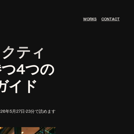
W
O
R
K
S
C
O
N
T
A
C
T
ラクティ
つ4つの
ガイド
026年5月27日
·
23分で読めます