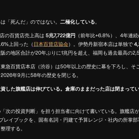
界は「死んだ」のではない。
二極化している
。
78店の百貨店売上高は
5兆7,722億円
（前年比+6.8%）、4年連
3.6%上回った（
日本百貨店協会
）。伊勢丹新宿本店は単独で
4
阪の地区合計が20年ぶりに1兆円を超え、福岡も過去最高の2,5
東急百貨店本店（渋谷）は50年以上の歴史に幕を下ろし、そ
2026年9月に58年の歴史を閉じる。
投資した旗艦店は伸びている。倉庫のままだった店は閉まって
の「次の投資判断」を担う担当者に向けて書いている。旗艦店
プレイブックを、固有名詞・円建て予算レンジ・社内の所掌部署
て整理する。