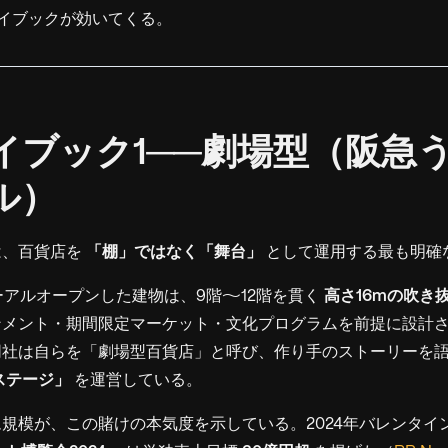
イブックが効いてくる。
レイブック1──劇場型（阪急
ル）
は、百貨店を
「棚」ではなく「舞台」
として運用する最も明確
ューアルオープンした建物は、9階〜12階を貫く
高さ16mの吹き
ンメント・期間限定マーケット・文化プログラムを前提に設計さ
同社は自らを「劇場型百貨店」と呼び、作り手のストーリーを
ステージ」
を運営している。
規模が、この賭けの本気度を示している。2024年バレンタイ