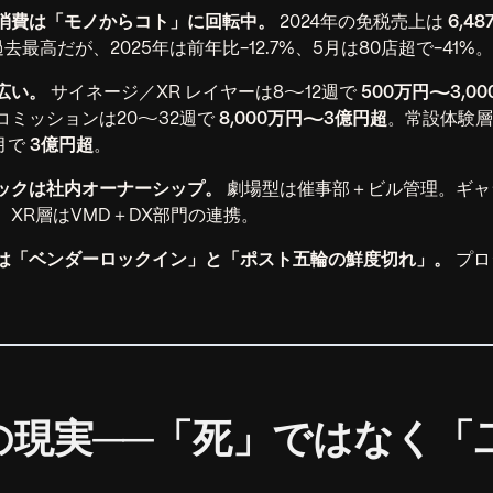
消費は「モノからコト」に回転中。
2024年の免税売上は
6,4
と過去最高だが、2025年は前年比-12.7%、5月は80店超で-41
広い。
サイネージ／XR レイヤーは8〜12週で
500万円〜3,0
コミッションは20〜32週で
8,000万円〜3億円超
。常設体験層
月で
3億円超
。
ックは社内オーナーシップ。
劇場型は催事部＋ビル管理。ギャ
。XR層はVMD＋DX部門の連携。
は「ベンダーロックイン」と「ポスト五輪の鮮度切れ」。
プロ
。
場の現実──「死」ではなく「