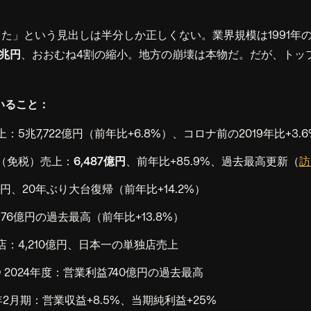
た」という見出しは半分しか正しくない。業界規模は1991年
8兆円
、おおむね4割の縮小。地方の崩壊は本物だ。だが、トッ
ていること：
：5兆7,722億円（前年比+6.8%）、コロナ前の2019年比+3.
（免税）売上：
6,487億円
、前年比+85.9%、過去最高更新（
訪
円、20年ぶり大台復帰（前年比+14.2%）
576億円の過去最高（前年比+13.8%）
：4,210億円、日本一の単独店売上
 2024年度：営業利益740億円の過去最高
5年2月期：営業収益+8.5%、当期純利益+25%