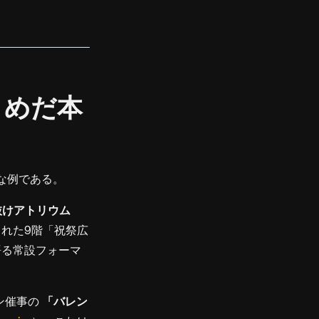
うめだ本
な例である。
抜けアトリウム
れた9階「祝祭広
語る常設フォーマ
ン催事の
「バレン