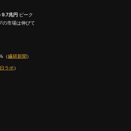
の
9.7兆円
ピーク
プの市場は伸びて
6%（
繊研新聞
）
日ラボ
）