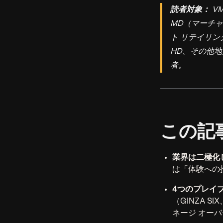
読者対象：
V
MD（マーチャ
ト リテイリ
HD、その他
者。
この記
業界は二極化
は「体験への
4つのプレイ
（GINZA 
ネージ オー